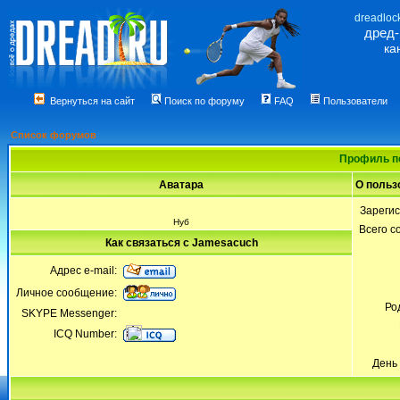
dreadloc
дред
ка
Вернуться на сайт
Поиск по форуму
FAQ
Пользователи
Список форумов
Профиль п
Аватара
О польз
Зареги
Нуб
Всего 
Как связаться с Jamesacuch
Адрес e-mail:
Личное сообщение:
Ро
SKYPE Messenger:
ICQ Number:
День