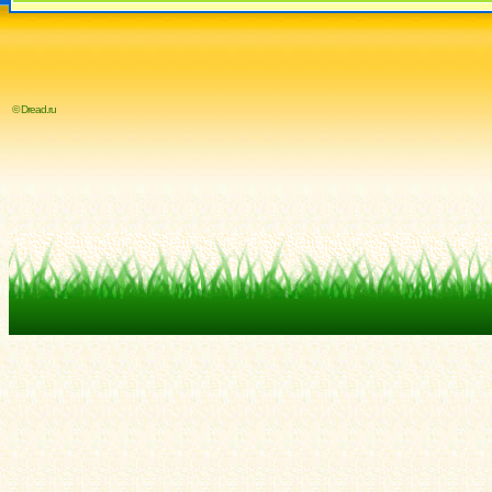
© Dread.ru