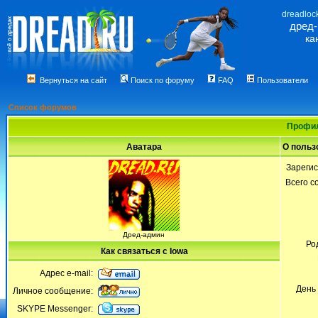
dreadloc
дред
ка
Вернуться на сайт
Поиск по форуму
FAQ
Пользователи
Список форумов
Профил
Аватара
О польз
Зареги
Всего 
Дред-админ
Ро
Как связаться с Iowa
Адрес e-mail:
День
Личное сообщение:
SKYPE Messenger: