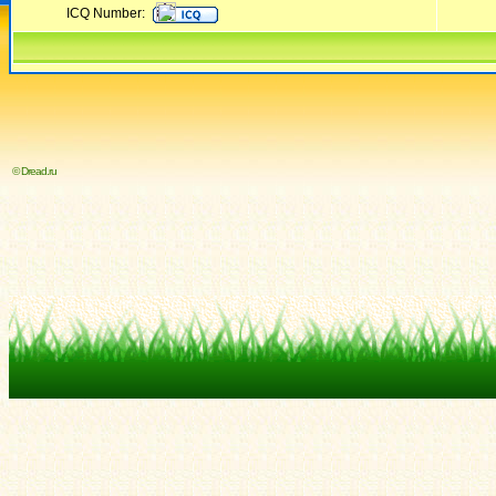
ICQ Number:
© Dread.ru