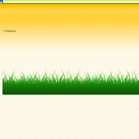
© Dread.ru