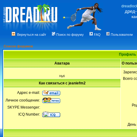
dreadloc
дред
ка
Вернуться на сайт
Поиск по форуму
FAQ
Пользователи
Список форумов
Профиль 
Аватара
О польз
Зареги
Нуб
Всего 
Как связаться с jeaniefm2
Адрес e-mail:
Личное сообщение:
Ро
SKYPE Messenger:
ICQ Number:
День