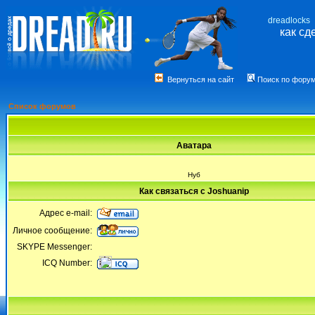
dreadlocks
как сд
Вернуться на сайт
Поиск по фору
Список форумов
Аватара
Нуб
Как связаться с Joshuanip
Адрес e-mail:
Личное сообщение:
SKYPE Messenger:
ICQ Number: