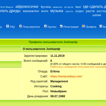
афрокосички
где сделать 
бусины
вши
Боб Марли
вавилон
встречи
елать дреды
музыка
канекалон
раста
книги
радио
раста
перхоть
шапки
му
FAQ
Пользователи
Группы
Регистрация
Профиль
Во
Профиль пользователя Joshuanip
О пользователе Joshuanip
Зарегистрирован:
11.11.2019
Всего сообщений:
0
[0.00% от общего числа / 0.00 сообщений в де
Найти все сообщения пользователя Joshuani
Откуда:
Eritrea
Сайт:
https://newyoubuy.com/
Род занятий:
Management
Интересы:
Cooking
Пол:
Невыбрано
День рождения:
08.07.1988