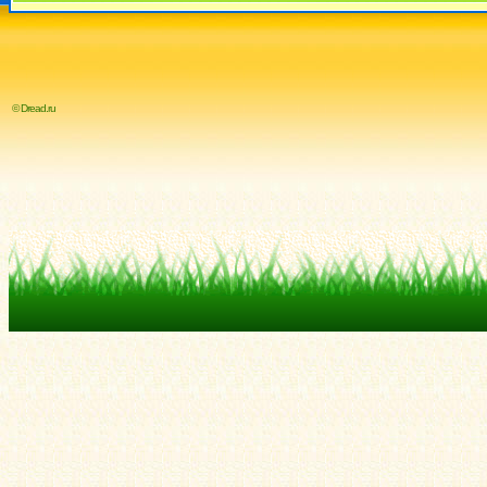
© Dread.ru