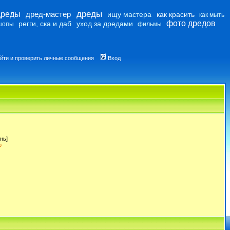
дреды
дреды
дред-мастер
ищу мастера
как красить
как мыть
фото дредов
регги, ска и даб
уход за дредами
шопы
фильмы
йти и проверить личные сообщения
Вход
нь]
p