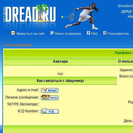
dreadloc
дред
ка
Вернуться на сайт
Поиск по форуму
FAQ
Пользователи
Список форумов
Профиль 
Аватара
О польз
Зареги
Нуб
Всего 
Как связаться с obayeweju
Адрес e-mail:
Личное сообщение:
Ро
SKYPE Messenger:
ICQ Number:
День