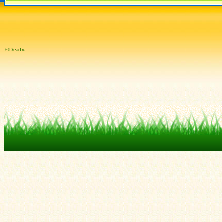
© Dread.ru