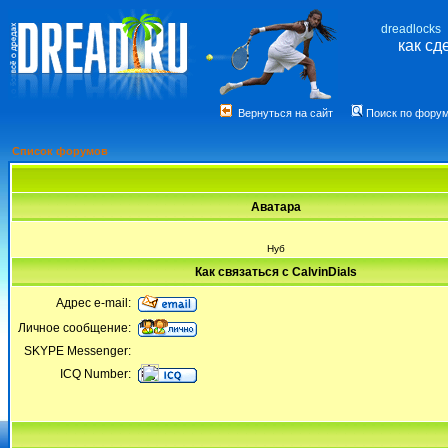
dreadlocks
как сд
Вернуться на сайт
Поиск по фору
Список форумов
Аватара
Нуб
Как связаться с CalvinDials
Адрес e-mail:
Личное сообщение:
SKYPE Messenger:
ICQ Number: