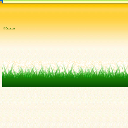
© Dread.ru