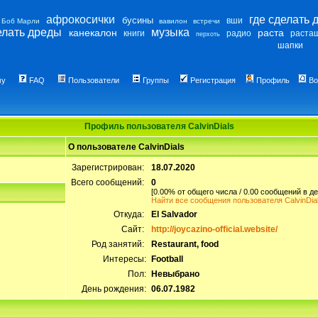
афрокосички
где сделать 
бусины
вши
Боб Марли
вавилон
встречи
елать дреды
музыка
канекалон
раста
книги
радио
раста
перхоть
шапки
му
FAQ
Пользователи
Группы
Регистрация
Профиль
Во
Профиль пользователя CalvinDials
О пользователе CalvinDials
Зарегистрирован:
18.07.2020
Всего сообщений:
0
[0.00% от общего числа / 0.00 сообщений в де
Найти все сообщения пользователя CalvinDia
Откуда:
El Salvador
Сайт:
http://joycazino-official.website/
Род занятий:
Restaurant, food
Интересы:
Football
Пол:
Невыбрано
День рождения:
06.07.1982