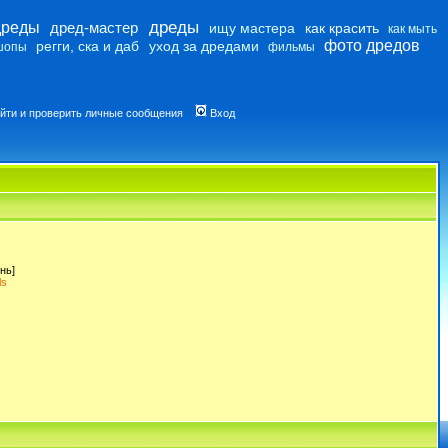
дреды
дреды
дред-мастер
ищу мастера
как красить
как мыть
фото дредов
регги, ска и даб
уход за дредами
шопы
фильмы
йти и проверить личные сообщения
Вход
нь]
ls