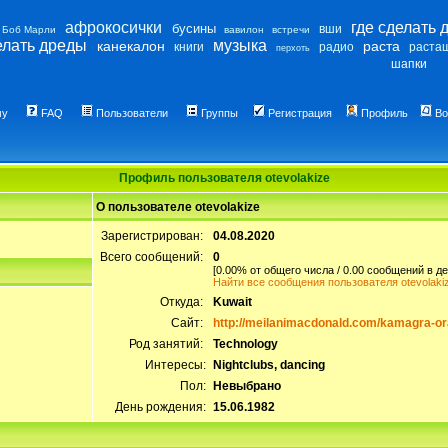
афрокосички
где сделать 
бусины
вши
Боб Марли
вавилон
встречи
елать дреды
музыка
канекалон
раста
книги
радио
раста
перхоть
шапки
му
FAQ
Пользователи
Группы
Регистрация
Профиль
Во
Профиль пользователя otevolakize
О пользователе otevolakize
Зарегистрирован:
04.08.2020
Всего сообщений:
0
[0.00% от общего числа / 0.00 сообщений в де
Найти все сообщения пользователя otevolaki
Откуда:
Kuwait
Сайт:
http://meilanimacdonald.com/kamagra-oral
Род занятий:
Technology
Интересы:
Nightclubs, dancing
Пол:
Невыбрано
День рождения:
15.06.1982