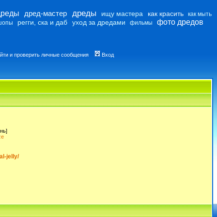
дреды
дреды
дред-мастер
ищу мастера
как красить
как мыть
фото дредов
регги, ска и даб
уход за дредами
шопы
фильмы
йти и проверить личные сообщения
Вход
нь]
ze
-jelly/