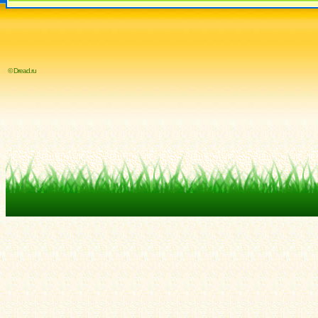
© Dread.ru