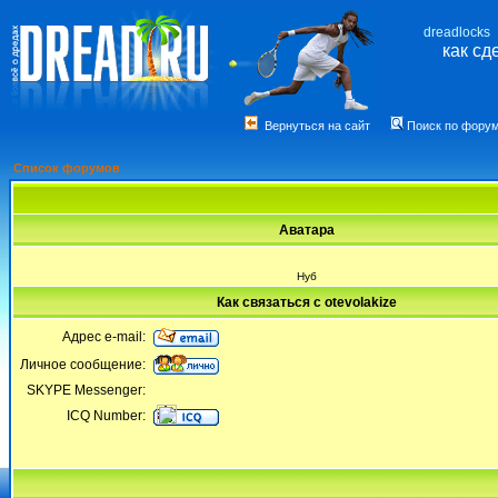
dreadlocks
как сд
Вернуться на сайт
Поиск по фору
Список форумов
Аватара
Нуб
Как связаться с otevolakize
Адрес e-mail:
Личное сообщение:
SKYPE Messenger:
ICQ Number: