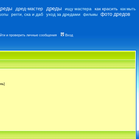
дреды
дреды
дред-мастер
ищу мастера
как красить
как мыть
фото дредов
регги, ска и даб
уход за дредами
шопы
фильмы
йти и проверить личные сообщения
Вход
нь]