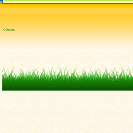
© Dread.ru