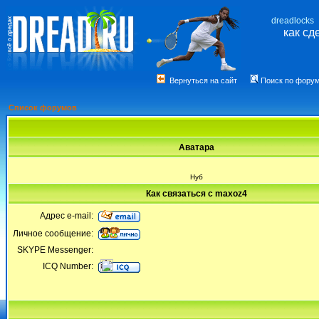
dreadlocks
как сд
Вернуться на сайт
Поиск по фору
Список форумов
Аватара
Нуб
Как связаться с maxoz4
Адрес e-mail:
Личное сообщение:
SKYPE Messenger:
ICQ Number: