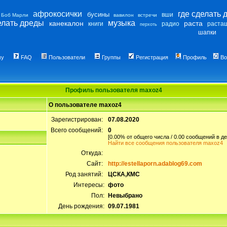
афрокосички
где сделать 
бусины
вши
Боб Марли
вавилон
встречи
елать дреды
музыка
канекалон
раста
книги
радио
раста
перхоть
шапки
му
FAQ
Пользователи
Группы
Регистрация
Профиль
Во
Профиль пользователя maxoz4
О пользователе maxoz4
Зарегистрирован:
07.08.2020
Всего сообщений:
0
[0.00% от общего числа / 0.00 сообщений в де
Найти все сообщения пользователя maxoz4
Откуда:
Сайт:
http://estellaporn.adablog69.com
Род занятий:
ЦСКА,КМС
Интересы:
фото
Пол:
Невыбрано
День рождения:
09.07.1981