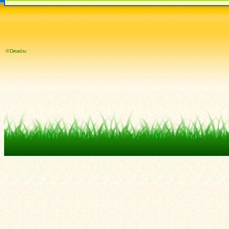
© Dread.ru