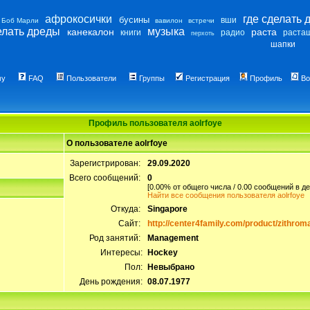
афрокосички
где сделать 
бусины
вши
Боб Марли
вавилон
встречи
елать дреды
музыка
канекалон
раста
книги
радио
раста
перхоть
шапки
му
FAQ
Пользователи
Группы
Регистрация
Профиль
Во
Профиль пользователя aolrfoye
О пользователе aolrfoye
Зарегистрирован:
29.09.2020
Всего сообщений:
0
[0.00% от общего числа / 0.00 сообщений в де
Найти все сообщения пользователя aolrfoye
Откуда:
Singapore
Сайт:
http://center4family.com/product/zithrom
Род занятий:
Management
Интересы:
Hockey
Пол:
Невыбрано
День рождения:
08.07.1977