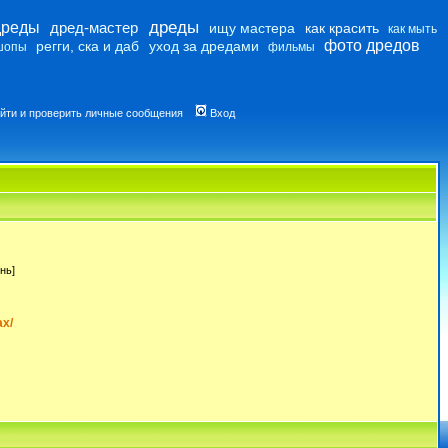
дреды
дреды
дред-мастер
ищу мастера
как красить
как мыть
фото дредов
регги, ска и даб
уход за дредами
шопы
фильмы
йти и проверить личные сообщения
Вход
нь]
ax/