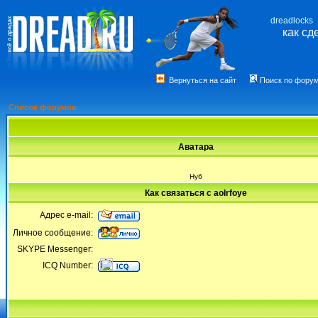
dreadlocks
как сд
Вернуться на сайт
Поиск по фору
Список форумов
Аватара
Нуб
Как связаться с aolrfoye
Адрес e-mail:
Личное сообщение:
SKYPE Messenger:
ICQ Number: