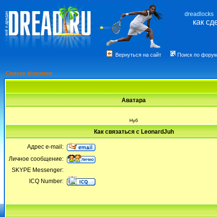
dreadlocks
как сд
Вернуться на сайт
Поиск по фору
Список форумов
Аватара
Нуб
Как связаться с LeonardJuh
Адрес e-mail:
Личное сообщение:
SKYPE Messenger:
ICQ Number: