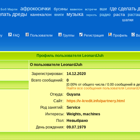
афрокосички
где сделать 
бусины
вши
Боб Марли
вавилон
встречи
елать дреды
музыка
канекалон
раста
книги
радио
раста
перхоть
шапки
му
FAQ
Пользователи
Группы
Регистрация
Профиль
Во
Профиль пользователя LeonardJuh
О пользователе LeonardJuh
Зарегистрирован:
14.12.2020
Всего сообщений:
0
[0.00% от общего числа / 0.00 сообщений в де
Найти все сообщения пользователя LeonardJ
Откуда:
Guyana
Сайт:
https://v-kredit.info/partnery.html
Род занятий:
Service
Интересы:
Weights, machines
Пол:
Невыбрано
День рождения:
09.07.1979