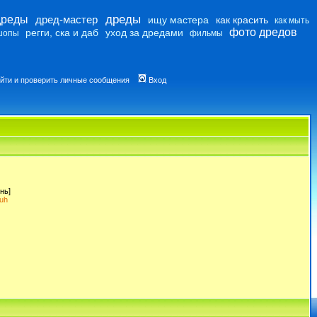
дреды
дреды
дред-мастер
ищу мастера
как красить
как мыть
фото дредов
регги, ска и даб
уход за дредами
шопы
фильмы
йти и проверить личные сообщения
Вход
нь]
uh