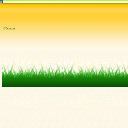
© Dread.ru