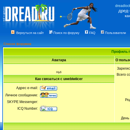
dreadloc
дред
ка
Вернуться на сайт
Поиск по форуму
FAQ
Пользователи
Список форумов
Профиль п
Аватара
О польз
Зареги
Нуб
Всего 
Как связаться с uwebiwiicer
Адрес e-mail:
Личное сообщение:
Ро
SKYPE Messenger:
ICQ Number:
День