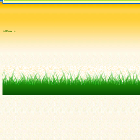
© Dread.ru