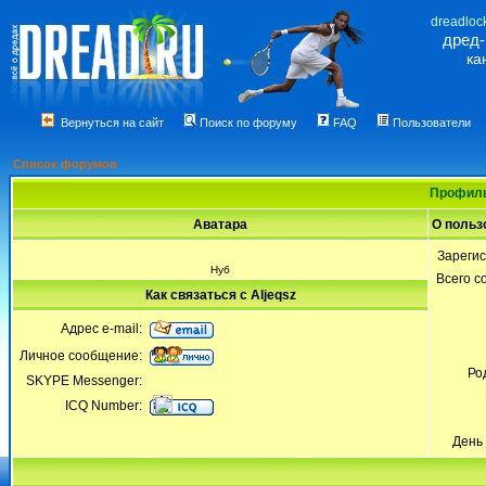
dreadloc
дред
ка
Вернуться на сайт
Поиск по форуму
FAQ
Пользователи
Список форумов
Профиль
Аватара
О польз
Зареги
Нуб
Всего 
Как связаться с Aljeqsz
Адрес e-mail:
Личное сообщение:
Ро
SKYPE Messenger:
ICQ Number:
День