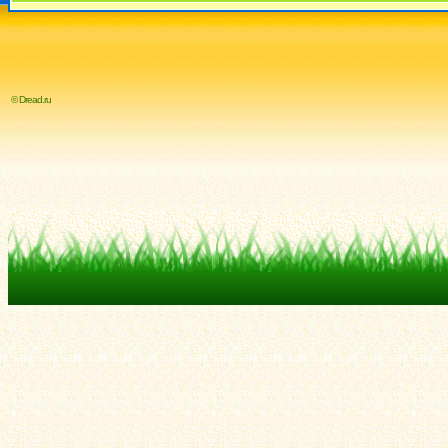
© Dread.ru