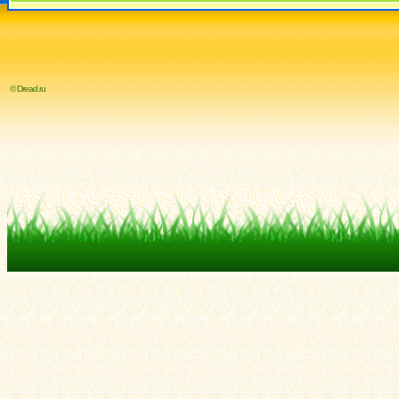
© Dread.ru