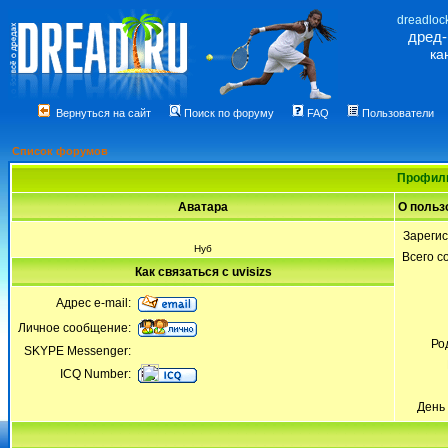
dreadloc
дред
ка
Вернуться на сайт
Поиск по форуму
FAQ
Пользователи
Список форумов
Профиль
Аватара
О польз
Зареги
Нуб
Всего 
Как связаться с uvisizs
Адрес e-mail:
Личное сообщение:
Ро
SKYPE Messenger:
ICQ Number:
День