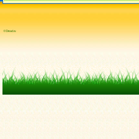
© Dread.ru