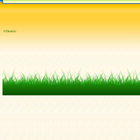
© Dread.ru