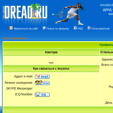
dreadloc
дред
ка
Вернуться на сайт
Поиск по форуму
FAQ
Пользователи
Список форумов
Профиль
Аватара
О польз
Зареги
Нуб
Всего 
Как связаться с bvyzexz
Адрес e-mail:
Личное сообщение:
Ро
SKYPE Messenger:
ICQ Number:
День