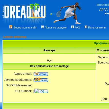
dreadloc
дред
ка
Вернуться на сайт
Поиск по форуму
FAQ
Пользователи
Список форумов
Профиль п
Аватара
О польз
Зареги
Нуб
Всего 
Как связаться с erosarlege
Адрес e-mail:
Личное сообщение:
Ро
SKYPE Messenger:
ICQ Number:
День