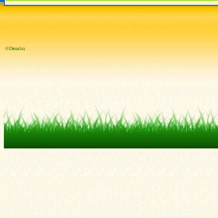
© Dread.ru