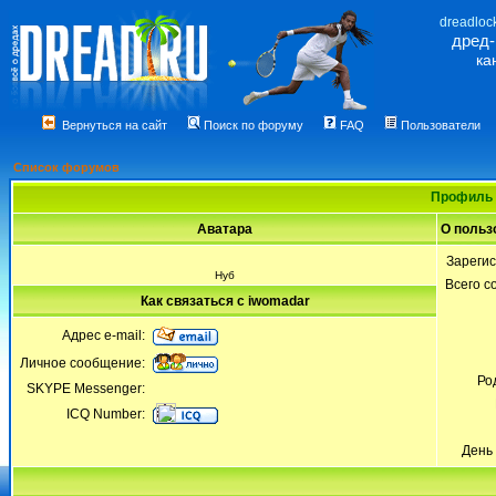
dreadloc
дред
ка
Вернуться на сайт
Поиск по форуму
FAQ
Пользователи
Список форумов
Профиль 
Аватара
О польз
Зареги
Нуб
Всего 
Как связаться с iwomadar
Адрес e-mail:
Личное сообщение:
Ро
SKYPE Messenger:
ICQ Number:
День