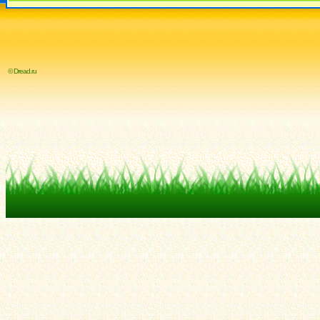
© Dread.ru