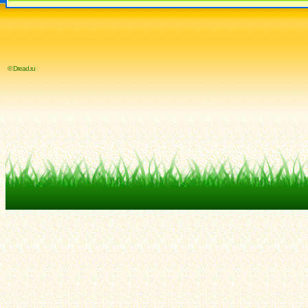
© Dread.ru