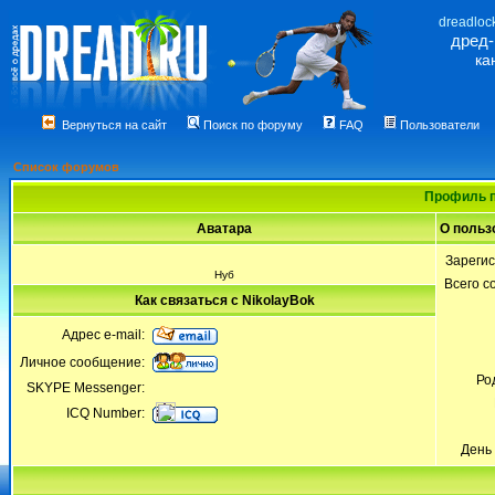
dreadloc
дред
ка
Вернуться на сайт
Поиск по форуму
FAQ
Пользователи
Список форумов
Профиль п
Аватара
О польз
Зареги
Нуб
Всего 
Как связаться с NikolayBok
Адрес e-mail:
Личное сообщение:
Ро
SKYPE Messenger:
ICQ Number:
День