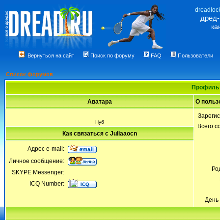
dreadloc
дред
ка
Вернуться на сайт
Поиск по форуму
FAQ
Пользователи
Список форумов
Профиль 
Аватара
О польз
Зареги
Нуб
Всего 
Как связаться с Juliaaocn
Адрес e-mail:
Личное сообщение:
Ро
SKYPE Messenger:
ICQ Number:
День