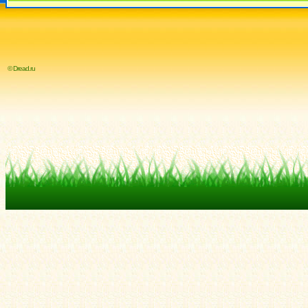
© Dread.ru