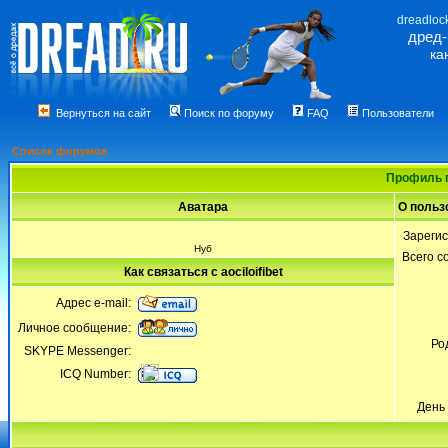
dreadloc
дред
ка
Вернуться на сайт
Поиск по форуму
FAQ
Пользователи
Список форумов
Профиль п
Аватара
О пользо
Зареги
Нуб
Всего 
Как связаться с aociloifibet
Адрес e-mail:
Личное сообщение:
Ро
SKYPE Messenger:
ICQ Number:
День