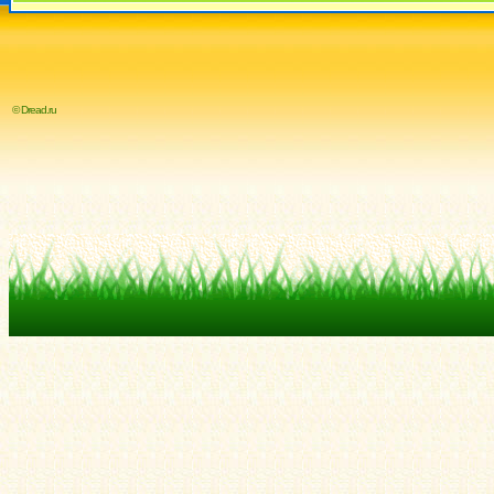
© Dread.ru