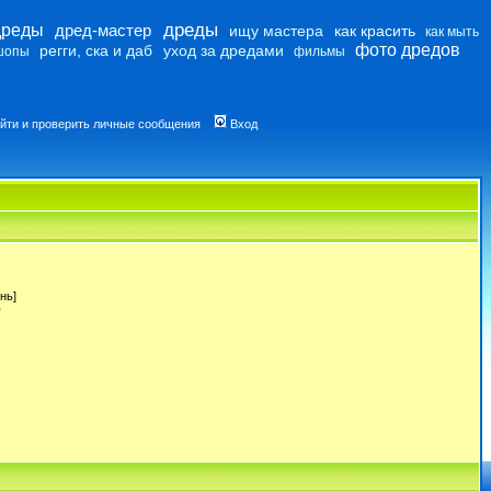
дреды
дреды
дред-мастер
ищу мастера
как красить
как мыть
фото дредов
регги, ска и даб
уход за дредами
шопы
фильмы
йти и проверить личные сообщения
Вход
нь]
e