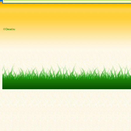
© Dread.ru