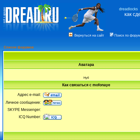
dreadlocks
как сд
Вернуться на сайт
Поиск по фору
Список форумов
Аватара
Нуб
Как связаться с mofonaye
Адрес e-mail:
Личное сообщение:
SKYPE Messenger:
ICQ Number: