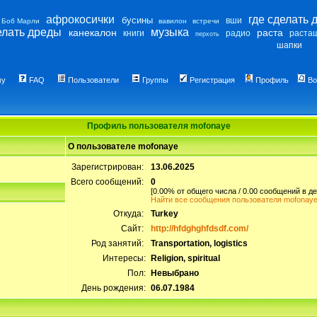
афрокосички
где сделать 
бусины
вши
Боб Марли
вавилон
встречи
елать дреды
музыка
канекалон
раста
книги
радио
раста
перхоть
шапки
му
FAQ
Пользователи
Группы
Регистрация
Профиль
Во
Профиль пользователя mofonaye
О пользователе mofonaye
Зарегистрирован:
13.06.2025
Всего сообщений:
0
[0.00% от общего числа / 0.00 сообщений в де
Найти все сообщения пользователя mofonay
Откуда:
Turkey
Сайт:
http://hfdghghfdsdf.com/
Род занятий:
Transportation, logistics
Интересы:
Religion, spiritual
Пол:
Невыбрано
День рождения:
06.07.1984