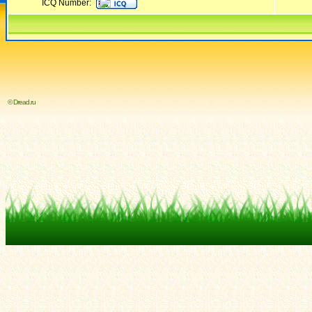
ICQ Number:
© Dread.ru