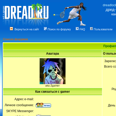
dreadloc
дред
ка
Вернуться на сайт
Поиск по форуму
FAQ
Пользователи
Список форумов
Профиль
Аватара
О польз
Зареги
Всего 
aka Zgamer
Ро
Как связаться с gamer
Адрес e-mail:
Личное сообщение:
День
SKYPE Messenger: