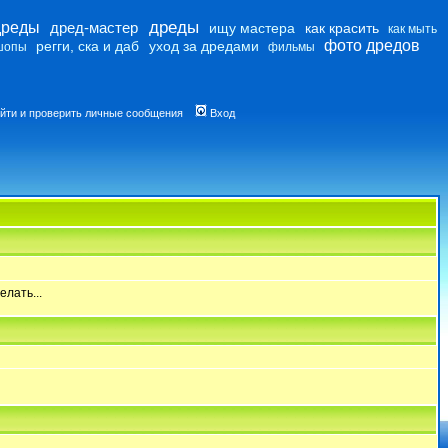
дреды
дреды
дред-мастер
ищу мастера
как красить
как мыть
фото дредов
регги, ска и даб
уход за дредами
шопы
фильмы
йти и проверить личные сообщения
Вход
елать...