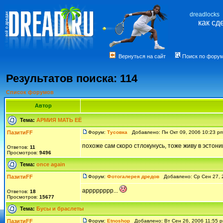
dreadlocks
как сд
Вернуться на сайт
Поиск по фору
Результатов поиска: 114
Список форумов
Автор
Тема:
АРМИЯ МАТЬ ЕЁ
ПазитиFF
Форум:
Тусовка
Добавлено: Пн Окт 09, 2006 10:23 
похоже сам скоро стлокунусь, тоже живу в эстони
Ответов:
11
Просмотров:
9496
Тема:
once again
ПазитиFF
Форум:
Фотогалерея дредов
Добавлено: Ср Сен 27, 
арррррррр...
Ответов:
18
Просмотров:
15677
Тема:
Бусы и браслеты
ПазитиFF
Форум:
Etnoshop
Добавлено: Вт Сен 26, 2006 11:55