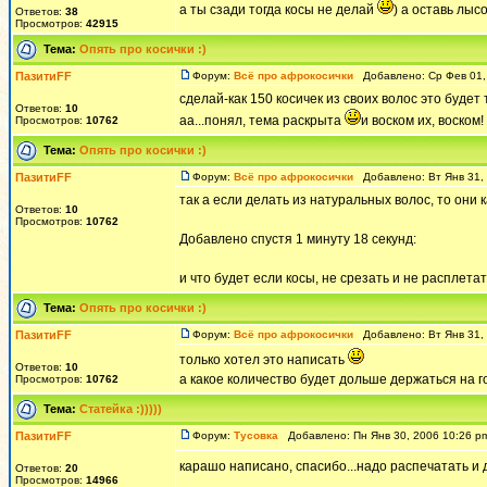
а ты сзади тогда косы не делай
) а оставь лыс
Ответов:
38
Просмотров:
42915
Тема:
Опять про косички :)
ПазитиFF
Форум:
Всё про афрокосички
Добавлено: Ср Фев 01,
сделай-как 150 косичек из своих волос это буде
Ответов:
10
аа...понял, тема раскрыта
и воском их, воском
Просмотров:
10762
Тема:
Опять про косички :)
ПазитиFF
Форум:
Всё про афрокосички
Добавлено: Вт Янв 31,
так а если делать из натуральных волос, то он
Ответов:
10
Просмотров:
10762
Добавлено спустя 1 минуту 18 секунд:
и что будет если косы, не срезать и не расплета
Тема:
Опять про косички :)
ПазитиFF
Форум:
Всё про афрокосички
Добавлено: Вт Янв 31,
только хотел это написать
Ответов:
10
а какое количество будет дольше держаться на го
Просмотров:
10762
Тема:
Статейка :)))))
ПазитиFF
Форум:
Тусовка
Добавлено: Пн Янв 30, 2006 10:26 
карашо написано, спасибо...надо распечатать и 
Ответов:
20
Просмотров:
14966