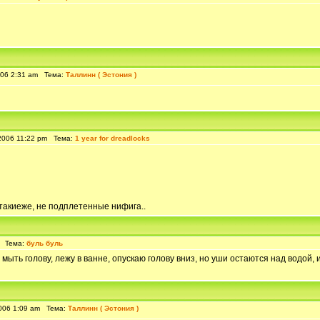
006 2:31 am Тема:
Таллинн ( Эстония )
2006 11:22 pm Тема:
1 year for dreadlocks
 такиеже, не подплетенные нифига..
m Тема:
буль буль
 мыть голову, лежу в ванне, опускаю голову вниз, но уши остаются над водой
006 1:09 am Тема:
Таллинн ( Эстония )