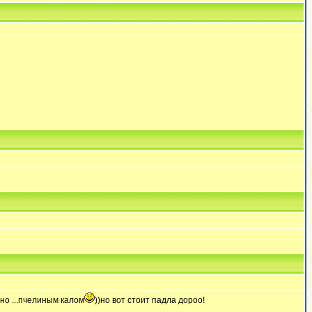
сно ...пчелиным калом
))но вот стоит падла дороо!