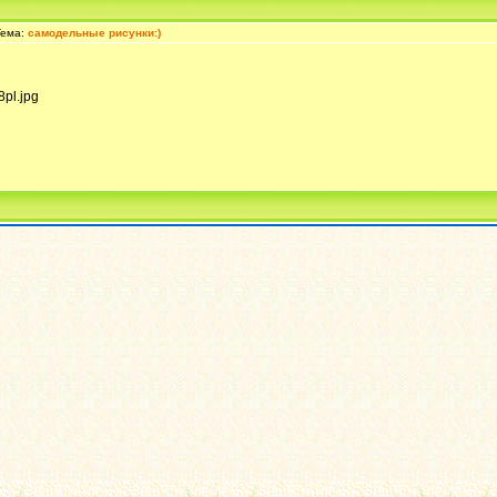
Тема:
cамодельные рисунки:)
pl.jpg