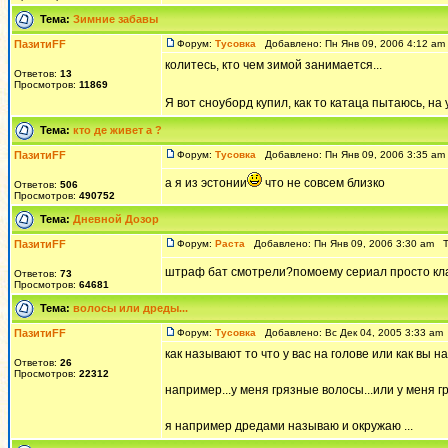
Тема:
Зимние забавы
ПазитиFF
Форум:
Тусовка
Добавлено: Пн Янв 09, 2006 4:12 a
колитесь, кто чем зимой занимается...
Ответов:
13
Просмотров:
11869
Я вот сноуборд купил, как то катаца пытаюсь, на 
Тема:
кто де живет а ?
ПазитиFF
Форум:
Тусовка
Добавлено: Пн Янв 09, 2006 3:35 a
а я из эстонии
что не совсем близко
Ответов:
506
Просмотров:
490752
Тема:
Дневной Дозор
ПазитиFF
Форум:
Раста
Добавлено: Пн Янв 09, 2006 3:30 am 
штраф бат смотрели?помоему сериал просто класс
Ответов:
73
Просмотров:
64681
Тема:
волосы или дреды...
ПазитиFF
Форум:
Тусовка
Добавлено: Вс Дек 04, 2005 3:33 a
как называют то что у вас на голове или как вы 
Ответов:
26
Просмотров:
22312
например...у меня грязные волосы...или у меня г
я например дредами называю и окружаю ...