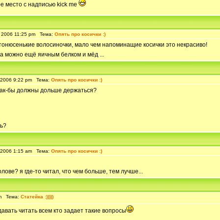
ое место с надписью kick me
 2006 11:25 pm Тема:
Опять про косички :)
т тонюсенькие волосиночки, мало чем напоминащие косички это некрасиво!
! а можно ещё яичным белком и мёд ...
 2006 9:22 pm Тема:
Опять про косички :)
и как-бы должны дольше держаться?
ть?
 2006 1:15 am Тема:
Опять про косички :)
лове? я где-то читал, что чем больше, тем лучше...
pm Тема:
Статейка :)))))
давать читать всем кто задает такие вопросы