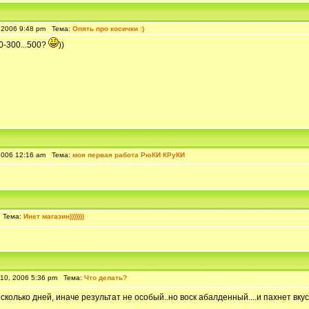
 2006 9:48 pm Тема:
Опять про косички :)
0-300...500?
))
2006 12:16 am Тема:
моя первая работа РюКИ КРуКИ
 Тема:
Инет магазин)))))))
10, 2006 5:36 pm Тема:
Что делать?
есколько дней, иначе результат не особый..но воск абалденный....и пахнет вку