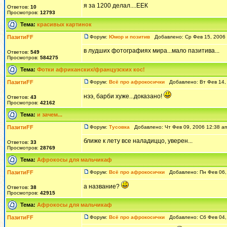
я за 1200 делал....ЕЕК
Ответов:
10
Просмотров:
12793
Тема:
красивых картинок
ПазитиFF
Форум:
Юмор и позитив
Добавлено: Ср Фев 15, 2006
в лудших фотографиях мира...мало пазитива...
Ответов:
549
Просмотров:
584275
Тема:
Фотки африканских/французских кос!
ПазитиFF
Форум:
Всё про афрокосички
Добавлено: Вт Фев 14,
нээ, барби хуже...доказано!
Ответов:
43
Просмотров:
42162
Тема:
и зачем...
ПазитиFF
Форум:
Тусовка
Добавлено: Чт Фев 09, 2006 12:38 
ближе к лету все наладиццо, уверен...
Ответов:
33
Просмотров:
28769
Тема:
Афрокосы для мальчикаф
ПазитиFF
Форум:
Всё про афрокосички
Добавлено: Пн Фев 06,
а название?
Ответов:
38
Просмотров:
42915
Тема:
Афрокосы для мальчикаф
ПазитиFF
Форум:
Всё про афрокосички
Добавлено: Сб Фев 04,