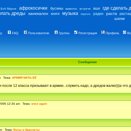
афрокосички
где сделать 
бусины
вши
Боб Марли
вавилон
встречи
елать дреды
музыка
канекалон
раста
книги
радио
раста
перхоть
шапки
му
FAQ
Пользователи
Группы
Регистрация
Профиль
Во
Сообщение
pm Тема:
АРМИЯ МАТЬ ЕЁ
и после 12 класса призывают в армию...служить надо, а дредов жалко)))а что д
2006 12:34 am Тема:
once again
 pm Тема:
Бусы и браслеты