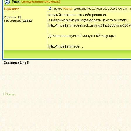
Тема:
cамодельные рисунки:)
ПазитиFF
Форум:
Раста
Добавлено: Ср Ноя 09, 2005 2:04 am 
каждый наверно что либо рисовал
Ответов:
13
я например рисую когда делать нечего в школе...
Просмотров:
12932
http://img219.imageshack.us/img219/2633/img01078
Добавлено спустя 2 минуты 42 секунды:
http://img219.image ...
Страница
1
из
5
© Dread.ru