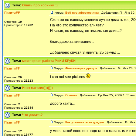
Тема:
Опять про косички :)
ПазитиFF
Форум:
Всё про афрокосички
Добавлено: Пн Янв 30,
Сколько по вашему мнению лучше делать кос, 20
Ответов:
10
На что это количество влияет?
Просмотров:
10762
И какая, по вашему, оптимальная длина?
благодарю за винмание...
Добавлено спустя 3 минуты 25 секунд ...
Тема:
моя первая работа РюКИ КРуКИ
ПазитиFF
Форум:
Фотогалерея дредов
Добавлено: Чт Янв 26, 
i can not see pictures
Ответов:
20
Просмотров:
21213
Тема:
Инет магазин)))))))
ПазитиFF
Форум:
Ссылки
Добавлено: Ср Янв 25, 2006 1:05 am
дорого какта...
Ответов:
2
Просмотров:
22644
Тема:
Что делать?
ПазитиFF
Форум:
Как ухаживать за дредом
Добавлено: Вт Янв 
у меня такой воск, его надо много мазать или в н
Ответов:
17
Просмотров:
15477