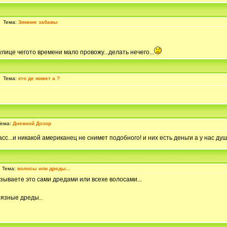
m Тема:
Зимние забавы
улице чегото времени мало провожу...делать нечего...
m Тема:
кто де живет а ?
Тема:
Дневной Дозор
...и никакой американец не снимет подобного! и них есть деньги а у нас душ
m Тема:
волосы или дреды...
называете это сами дредами или всехе волосами...
рязные дреды..