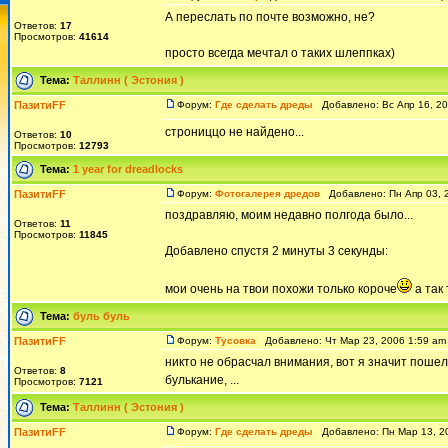
А переслать по почте возможно, не?
Ответов:
17
Просмотров:
41614
просто всегда мечтал о таких шлеппках)
Тема:
Таллинн ( Эстония )
ПазитиFF
Форум:
Где сделать дреды
Добавлено: Вс Апр 16, 2
строниццо не найдено...
Ответов:
10
Просмотров:
12793
Тема:
1 year for dreadlocks
ПазитиFF
Форум:
Фотогалерея дредов
Добавлено: Пн Апр 03, 
поздравляю, моим недавно полгода было...
Ответов:
11
Просмотров:
11845
Добавлено спустя 2 минуты 3 секунды:
мои очень на твои похожи только короче
а так
Тема:
буль буль
ПазитиFF
Форум:
Тусовка
Добавлено: Чт Мар 23, 2006 1:59 a
никто не обрасчал внимания, вот я значит пошел
Ответов:
8
булькание, ...
Просмотров:
7121
Тема:
Таллинн ( Эстония )
ПазитиFF
Форум:
Где сделать дреды
Добавлено: Пн Мар 13, 2