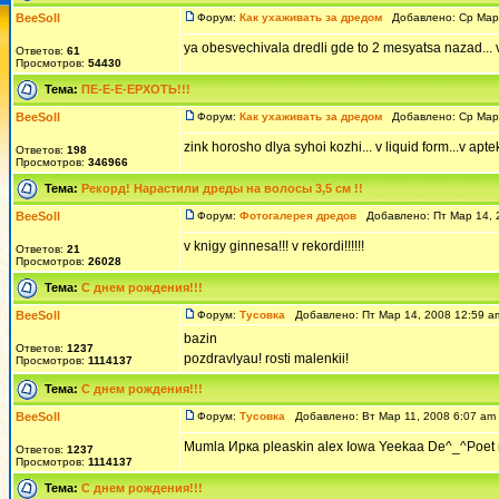
BeeSoll
Форум:
Как ухаживать за дредом
Добавлено: Ср Мар 
ya obesvechivala dredli gde to 2 mesyatsa nazad... vc
Ответов:
61
Просмотров:
54430
Тема:
ПЕ-Е-Е-ЕРХОТЬ!!!
BeeSoll
Форум:
Как ухаживать за дредом
Добавлено: Ср Мар 
zink horosho dlya syhoi kozhi... v liquid form...v a
Ответов:
198
Просмотров:
346966
Тема:
Рекорд! Нарастили дреды на волосы 3,5 см !!
BeeSoll
Форум:
Фотогалерея дредов
Добавлено: Пт Мар 14, 
v knigy ginnesa!!! v rekordi!!!!!!
Ответов:
21
Просмотров:
26028
Тема:
С днем рождения!!!
BeeSoll
Форум:
Тусовка
Добавлено: Пт Мар 14, 2008 12:59 
bazin
Ответов:
1237
pozdravlyau! rosti malenkii!
Просмотров:
1114137
Тема:
С днем рождения!!!
BeeSoll
Форум:
Тусовка
Добавлено: Вт Мар 11, 2008 6:07 a
Mumla Ирка pleaskin alex Iowa Yeekaa De^_^Poet mj
Ответов:
1237
Просмотров:
1114137
Тема:
С днем рождения!!!