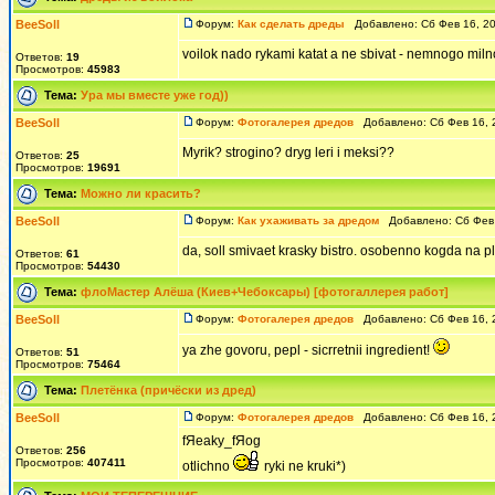
BeeSoll
Форум:
Как сделать дреды
Добавлено: Сб Фев 16, 2
voilok nado rykami katat a ne sbivat - nemnogo milnoi v
Ответов:
19
Просмотров:
45983
Тема:
Ура мы вместе уже год))
BeeSoll
Форум:
Фотогалерея дредов
Добавлено: Сб Фев 16, 
Myrik? strogino? dryg leri i meksi??
Ответов:
25
Просмотров:
19691
Тема:
Можно ли красить?
BeeSoll
Форум:
Как ухаживать за дредом
Добавлено: Сб Фев 
da, soll smivaet krasky bistro. osobenno kogda na p
Ответов:
61
Просмотров:
54430
Тема:
флоМастер Алёша (Киев+Чебоксары) [фотогаллерея работ]
BeeSoll
Форум:
Фотогалерея дредов
Добавлено: Сб Фев 16, 
ya zhe govoru, pepl - sicrretnii ingredient!
Ответов:
51
Просмотров:
75464
Тема:
Плетёнка (причёски из дред)
BeeSoll
Форум:
Фотогалерея дредов
Добавлено: Сб Фев 16, 
fЯeaky_fЯog
Ответов:
256
Просмотров:
407411
otlichno
ryki ne kruki*)