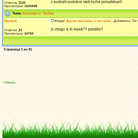
v avstralii podobnii steb tozhe presytstvyet!
Ответов:
1130
Просмотров:
1630008
Тема:
Бусинки от Yeekaa
BeeSoll
Форум:
Другие магазины и частники
Добавлено: Пн Ф
iz chego vi ih lepeti?? plastilin?
Ответов:
31
Просмотров:
24765
Страница
1
из
41
© Dread.ru