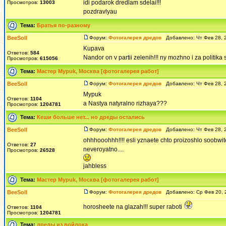
idi podarok dredlam sdelai!!!
Просмотров:
13003
pozdravlyau
Тема:
Братья по-разному
BeeSoll
Форум:
Фотогалерея дредов
Добавлено: Чт Фев 28, 
Kupava
Ответов:
584
Nandor on v partii zelenih!!! ny mozhno i za politika 
Просмотров:
615056
Тема:
Мастер Mypuk, Москва [фотогалерея работ]
BeeSoll
Форум:
Фотогалерея дредов
Добавлено: Чт Фев 28, 
Mypuk
Ответов:
1104
a Nastya natyralno rizhaya???
Просмотров:
1204781
Тема:
Кеши больше нет... но дреды остались
BeeSoll
Форум:
Фотогалерея дредов
Добавлено: Чт Фев 28, 
ohhhooohhh!!!! esli yznaete chto proizoshlo soobwite
Ответов:
27
neveroyatno....
Просмотров:
26528
jahbless
Тема:
Мастер Mypuk, Москва [фотогалерея работ]
BeeSoll
Форум:
Фотогалерея дредов
Добавлено: Ср Фев 20, 
horosheete na glazah!!! super raboti
Ответов:
1104
Просмотров:
1204781
Тема:
дреды из войлока