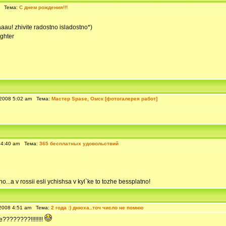
m Тема:
С днем рождения!!!
au! zhivite radostno isladostno*)
ughter
2008 5:02 am Тема:
Мастер Spase, Омск [фотогалерея работ]
 4:40 am Тема:
365 бесплатных удовольствий
..a v rossii esli ychishsa v kyl`ke to tozhe bessplatno!
2008 4:51 am Тема:
2 года :) днюха..точ число не помню
????????!!!!!!!!