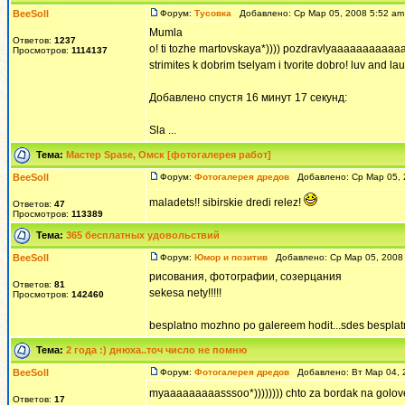
BeeSoll
Форум:
Тусовка
Добавлено: Ср Мар 05, 2008 5:52 a
Mumla
Ответов:
1237
o! ti tozhe martovskaya*)))) pozdravlyaaaaaaaaaaaaa
Просмотров:
1114137
strimites k dobrim tselyam i tvorite dobro! luv and la
Добавлено спустя 16 минут 17 секунд:
Sla ...
Тема:
Мастер Spase, Омск [фотогалерея работ]
BeeSoll
Форум:
Фотогалерея дредов
Добавлено: Ср Мар 05, 
maladets!! sibirskie dredi relez!
Ответов:
47
Просмотров:
113389
Тема:
365 бесплатных удовольствий
BeeSoll
Форум:
Юмор и позитив
Добавлено: Ср Мар 05, 2008
рисования, фотографии, созерцания
Ответов:
81
sekesa nety!!!!!
Просмотров:
142460
besplatno mozhno po galereem hodit...sdes besplatno.
Тема:
2 года :) днюха..точ число не помню
BeeSoll
Форум:
Фотогалерея дредов
Добавлено: Вт Мар 04, 
myaaaaaaaaasssoo*)))))))) chto za bordak na golove
Ответов:
17