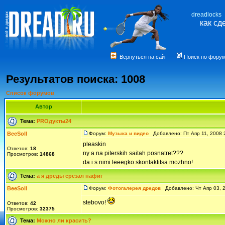
dreadlocks
как сд
Вернуться на сайт
Поиск по фору
Результатов поиска: 1008
Список форумов
Автор
Тема:
PROдукты24
BeeSoll
Форум:
Музыка и видео
Добавлено: Пт Апр 11, 2008
pleaskin
Ответов:
18
ny a na piterskih saitah posnatret???
Просмотров:
14868
da i s nimi leeegko skontaktitsa mozhno!
Тема:
а я дреды срезал нафиг
BeeSoll
Форум:
Фотогалерея дредов
Добавлено: Чт Апр 03, 
stebovo!
Ответов:
42
Просмотров:
32375
Тема:
Можно ли красить?