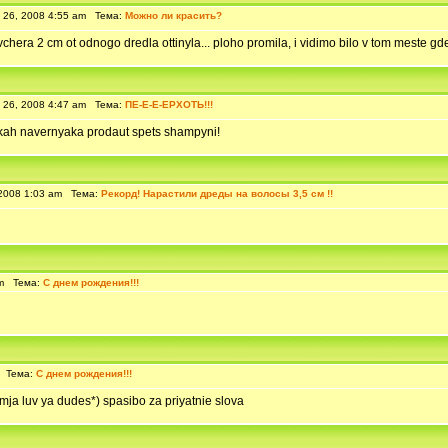
26, 2008 4:55 am Тема:
Можно ли красить?
hera 2 cm ot odnogo dredla ottinyla... ploho promila, i vidimo bilo v tom meste gde 
26, 2008 4:47 am Тема:
ПЕ-Е-Е-ЕРХОТЬ!!!
ptekah navernyaka prodaut spets shampyni!
2008 1:03 am Тема:
Рекорд! Нарастили дреды на волосы 3,5 см !!
am Тема:
С днем рождения!!!
m Тема:
С днем рождения!!!
a luv ya dudes*) spasibo za priyatnie slova