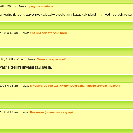
008 4:50 am Тема:
дреды из войлока
odichki polit, zavernyt kalbasky v solofan i katat kak plastilin.... vot i polychaetsa 
2008 4:40 am Тема:
Ура мы вместе уже год))
16, 2008 4:25 am Тема:
Можно ли красить?
lyazhe tselimi dnyami zavisaesh.
2008 4:23 am Тема:
флоМастер Алёша (Киев+Чебоксары) [фотогаллерея работ]
2008 4:17 am Тема:
Плетёнка (причёски из дред)