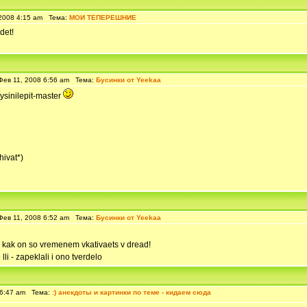
2008 4:15 am Тема:
МОИ ТЕПЕРЕШНИЕ
det!
ев 11, 2008 6:56 am Тема:
Бусинки от Yeekaa
ysinilepit-master
hivat*)
ев 11, 2008 6:52 am Тема:
Бусинки от Yeekaa
vela kak on so vremenem vkativaets v dread!
li - zapeklali i ono tverdelo
 6:47 am Тема:
:) анекдоты и картинки по теме - кидаем сюда