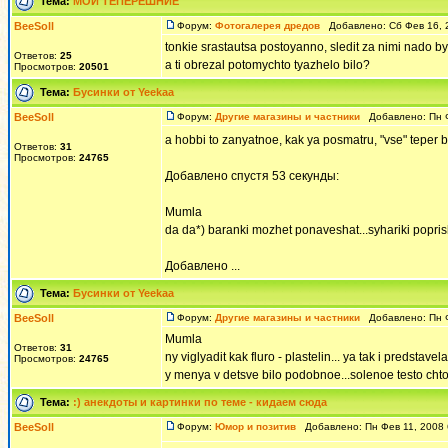
Тема:
МОИ ТЕПЕРЕШНИЕ
BeeSoll
Форум:
Фотогалерея дредов
Добавлено: Сб Фев 16, 
tonkie srastautsa postoyanno, sledit za nimi nado by
Ответов:
25
a ti obrezal potomychto tyazhelo bilo?
Просмотров:
20501
Тема:
Бусинки от Yeekaa
BeeSoll
Форум:
Другие магазины и частники
Добавлено: Пн Ф
a hobbi to zanyatnoe, kak ya posmatru, "vse" teper b
Ответов:
31
Просмотров:
24765
Добавлено спустя 53 секунды:
Mumla
da da*) baranki mozhet ponaveshat...syhariki popris
Добавлено ...
Тема:
Бусинки от Yeekaa
BeeSoll
Форум:
Другие магазины и частники
Добавлено: Пн Ф
Mumla
Ответов:
31
ny viglyadit kak fluro - plastelin... ya tak i predsta
Просмотров:
24765
y menya v detsve bilo podobnoe...solenoe testo chto l
Тема:
:) анекдоты и картинки по теме - кидаем сюда
BeeSoll
Форум:
Юмор и позитив
Добавлено: Пн Фев 11, 2008