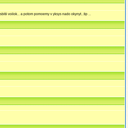
sbitii voilok... a potom pomoemy v yksys nado okynyt...tip ...