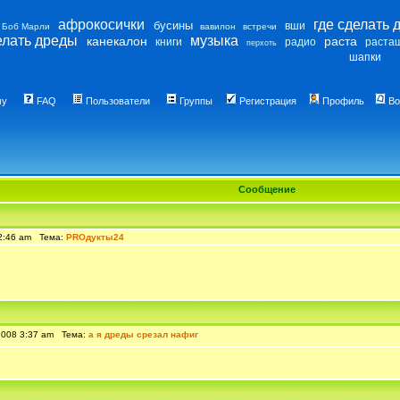
афрокосички
где сделать 
бусины
вши
Боб Марли
вавилон
встречи
елать дреды
музыка
канекалон
раста
книги
радио
раста
перхоть
шапки
му
FAQ
Пользователи
Группы
Регистрация
Профиль
Во
Сообщение
 2:46 am Тема:
PROдукты24
2008 3:37 am Тема:
а я дреды срезал нафиг