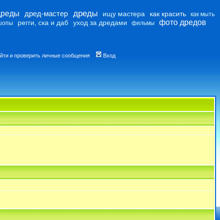
дреды
дреды
дред-мастер
ищу мастера
как красить
как мыть
фото дредов
регги, ска и даб
уход за дредами
шопы
фильмы
йти и проверить личные сообщения
Вход