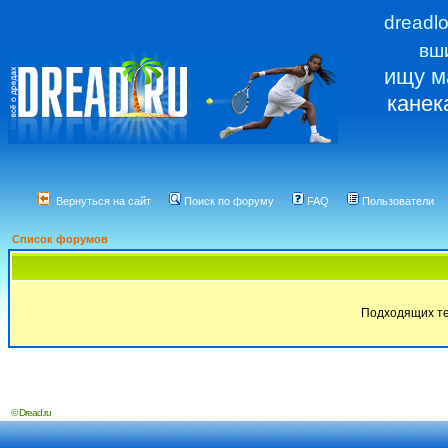
dreadl
вш
ищу м
канек
Вернуться на сайт
Поиск по форуму
FAQ
Пользователи
Список форумов
Подходящих те
© Dread.ru