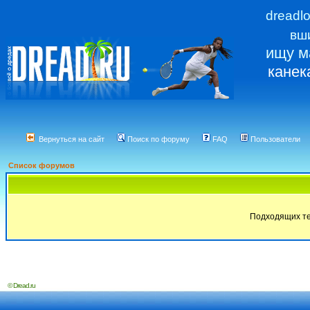
dreadl
вш
ищу м
канек
Вернуться на сайт
Поиск по форуму
FAQ
Пользователи
Список форумов
Подходящих те
© Dread.ru