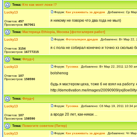
Тема:
Кто как моет локи !?
Lucky13
Форум:
Как ухаживать за дредом
Добавлено: Ср Мар 
я никому не говорю что два года не мыл)
Ответов:
457
Просмотров:
867061
Тема:
Мастерица Ethiopia, Москва [фотогалерея работ]
Lucky13
Форум:
Фотогалерея дредов
Добавлено: Вт Мар 22, 
я с пола не собирал конечно и точно хз сколько
Ответов:
3154
Просмотров:
16777215
Тема:
Флуд=)
Lucky13
Форум:
Тусовка
Добавлено: Вт Мар 22, 2011 12:50 
bolshenog
Ответов:
107
Просмотров:
158590
будь я мастером цеха, тоже б не взял на работу.
http://demotivation.me/images/20090909/yxj8oe0ilt
Тема:
Флуд=)
Lucky13
Форум:
Тусовка
Добавлено: Сб Мар 19, 2011 10:34 
а вроде 20 лет, как-никак ...
Ответов:
107
Просмотров:
158590
Тема:
Помогите советом (Питер)
Lucky13
Форум:
Как ухаживать за дредом
Добавлено: Чт Мар 