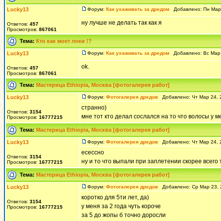
Lucky13
Форум:
Как ухаживать за дредом
Добавлено: Пн Мар 
ну лучше не делать так как я
Ответов:
457
Просмотров:
867061
Тема:
Кто как моет локи !?
Lucky13
Форум:
Как ухаживать за дредом
Добавлено: Вс Мар 
ok.
Ответов:
457
Просмотров:
867061
Тема:
Мастерица Ethiopia, Москва [фотогалерея работ]
Lucky13
Форум:
Фотогалерея дредов
Добавлено: Чт Мар 24, 
странно)
Ответов:
3154
мне тот кто делал сослался на то что волосы у м
Просмотров:
16777215
Тема:
Мастерица Ethiopia, Москва [фотогалерея работ]
Lucky13
Форум:
Фотогалерея дредов
Добавлено: Чт Мар 24, 
есессно
Ответов:
3154
ну и то что выпали при заплетении скорее всего 
Просмотров:
16777215
Тема:
Мастерица Ethiopia, Москва [фотогалерея работ]
Lucky13
Форум:
Фотогалерея дредов
Добавлено: Ср Мар 23, 
коротко для 5ти лет, да)
Ответов:
3154
у меня за 2 года чуть короче
Просмотров:
16777215
за 5 до жопы б точно доросли