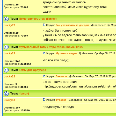
вроде-бы густенько осталось
Ответов:
29
восстанавливай, лечи и всё будет ок у тебя
Просмотров:
73607
удачи
Тема:
Помогите советом (Питер)
Lucky13
Форум:
Как ухаживать за дредом
Добавлено: Ср Мар 
я забил бы и гонял так)
Ответов:
29
у меня было адское говно вообще, как мне казало
Просмотров:
73607
сейчас конечно тоже адское говно, но лучше чем 
Тема:
Музыкальный топик /mp3, video, movie, links/
Lucky13
Форум:
Музыка и видео
Добавлено: Ср Мар 09, 2011
кто все эти люди))
Ответов:
948
Просмотров:
2138564
Тема:
Темы для браузера
Lucky13
Форум:
Вавилон
Добавлено: Пн Мар 07, 2011 9:57 p
а я вот такую поставил
Ответов:
9
http://my.opera.com/community/customize/skins/inf
Просмотров:
35265
Тема:
Флуд=)
Lucky13
Форум:
Тусовка
Добавлено: Сб Мар 05, 2011 11:40 
продвинутые хорода
Ответов:
107
Просмотров:
158590