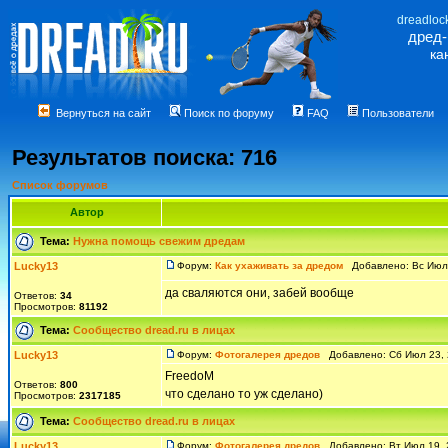
dreadloc
дред
ка
Вернуться на сайт
Поиск по форуму
FAQ
Пользователи
Результатов поиска: 716
Список форумов
Автор
Тема:
Нужна помощь свежим дредам
Lucky13
Форум:
Как ухаживать за дредом
Добавлено: Вс Июл 
да сваляются они, забей вообще
Ответов:
34
Просмотров:
81192
Тема:
Сообщество dread.ru в лицах
Lucky13
Форум:
Фотогалерея дредов
Добавлено: Сб Июл 23, 
FreedoM
Ответов:
800
что сделано то уж сделано)
Просмотров:
2317185
Тема:
Сообщество dread.ru в лицах
Lucky13
Форум:
Фотогалерея дредов
Добавлено: Вт Июл 19, 