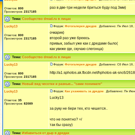
раз в две-три недели бриться буду под 3мм)
Ответов:
800
Просмотров:
2317185
Тема:
Сообщество dread.ru в лицах
Lucky13
Форум:
Фотогалерея дредов
Добавлено: Пн Июл 18, 
очкарик)
Ответов:
800
второй раз уже бреюсь
Просмотров:
2317185
привык, забыл уже как с дредами было(
как увиже где, скучаю слегонца)
Тема:
Сообщество dread.ru в лицах
Lucky13
Форум:
Фотогалерея дредов
Добавлено: Сб Июл 16, 
http://a1.sphotos.ak.fbcdn.net/hphotos-ak-snc
Ответов:
800
Просмотров:
2317185
Тема:
Новый вид чесотки и разные... "сами понимате"
Lucky13
Форум:
Как ухаживать за дредом
Добавлено: Пн Июн 
Lucky13
Ответов:
35
Просмотров:
82089
за руку не бери тех, кто чешется..
что не понятно? =/
так бы сразу)
Тема:
Избавиться от дыр в дредах