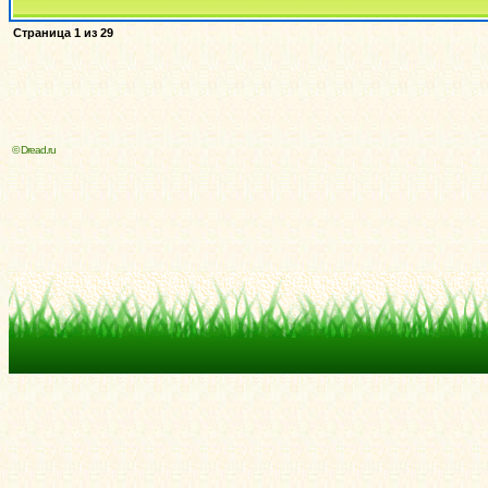
Страница
1
из
29
© Dread.ru