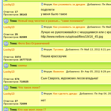
Lucky13
Форум:
Как ухаживать за дредом
Добавлено: Пн Июн 
подплети
Ответов:
17
у меня было такое
Просмотров:
38143
Тема:
Новый вид чесотки и разные... "сами понимате"
Lucky13
Форум:
Как ухаживать за дредом
Добавлено: Пн Май 
Лучше не рукопоживайся с чешущимися или с кра
Ответов:
35
http://www.netlore.ru/upload/files/19/16_45.jpg
Просмотров:
82089
Тема:
Фото Без Ограничений
Lucky13
Форум:
Тусовка
Добавлено: Пт Май 13, 2011 8:21 p
Пашка крассаучик
Ответов:
3374
Просмотров:
16777215
Тема:
скины
Lucky13
Форум:
Вавилон
Добавлено: Вт Апр 05, 2011 9:29 p
Сын Сварога, муромских лесов владыка!
Ответов:
674
Просмотров:
710025
Тема:
Что такое локи?
Lucky13
Форум:
Как сделать дреды
Добавлено: Пн Апр 04, 2
нет
Ответов:
27
Просмотров:
72099
Тема:
Кто как моет локи !?