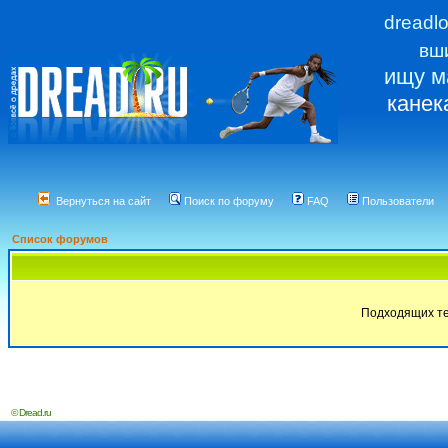
dreadl
вш
ищу м
канек
Вернуться на сайт
Поиск по форуму
FAQ
Пользователи
Список форумов
Подходящих те
© Dread.ru