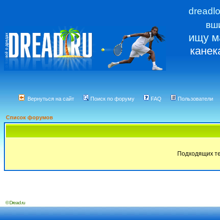
dreadl
вш
ищу м
канек
Вернуться на сайт
Поиск по форуму
FAQ
Пользователи
Список форумов
Подходящих те
© Dread.ru