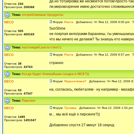
да но тотуировка же несмоется потом просто так
Ответов:
244
ли,мировозрение имею достаточно сложившееся....,
Просмотров:
208368
Тема:
потребляемые продукты
NECO
Форум:
Раста
Добавлено: Чт Янв 12, 2006 9:00 pm 
SunShine
Ответов:
505
не покупая килограмм баранины, ты уменьшаешь 
Просмотров:
469169
что мы ничего не делаем? Ты знаешь ето наверня
Тема:
настоящий раста стих!:)
NECO
Форум:
Раста
Добавлено: Чт Янв 12, 2006 8:57 pm 
странно
Ответов:
38
Просмотров:
43763
Тема:
Когда будет ближайшая сходка в МСК?))
NECO
Форум:
Пересечёмся?
Добавлено: Чт Янв 12, 2006 8
на, согласись, любеталям - ну например - мазафак
Ответов:
53
Просмотров:
47547
Тема:
Пирсинг
NECO
Форум:
Тусовка
Добавлено: Чт Янв 12, 2006 1:54 p
м.... мы всё ещё о пирсинге?))
Ответов:
1485
Просмотров:
1491047
Добавлено спустя 27 минут 18 секунд: