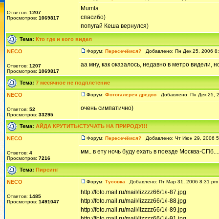
Mumla
Ответов:
1207
спасибо)
Просмотров:
1069817
попугай Кеша вернулся)
Тема:
Кто где и кого видел
NECO
Форум:
Пересечёмся?
Добавлено: Пн Дек 25, 2006 8
аа мну, как оказалось, недавно в метро видели, 
Ответов:
1207
Просмотров:
1069817
Тема:
7 месячное не подплетение
NECO
Форум:
Фотогалерея дредов
Добавлено: Пн Дек 25, 
очень симпатично)
Ответов:
52
Просмотров:
33295
Тема:
АЙДА КРУТИТЬ/СТУЧАТЬ НА ПРИРОДУ!!!
NECO
Форум:
Пересечёмся?
Добавлено: Чт Июн 29, 2006 
мм.. в ету ночь буду ехать в поезде Москва-СПб....
Ответов:
4
Просмотров:
7216
Тема:
Пирсинг
NECO
Форум:
Тусовка
Добавлено: Пт Мар 31, 2006 8:31 p
http://foto.mail.ru/mail/lizzzz66/1/i-87.jpg
Ответов:
1485
http://foto.mail.ru/mail/lizzzz66/1/i-88.jpg
Просмотров:
1491047
http://foto.mail.ru/mail/lizzzz66/1/i-89.jpg
http://foto.mail.ru/mail/lizzzz66/1/i-91.jpg