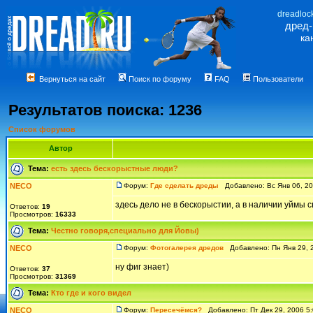
dreadloc
дред
ка
Вернуться на сайт
Поиск по форуму
FAQ
Пользователи
Результатов поиска: 1236
Список форумов
Автор
Тема:
есть здесь бескорыстные люди?
NECO
Форум:
Где сделать дреды
Добавлено: Вс Янв 06, 2
здесь дело не в бескорыстии, а в наличии уймы 
Ответов:
19
Просмотров:
16333
Тема:
Честно говоря,специально для Йовы)
NECO
Форум:
Фотогалерея дредов
Добавлено: Пн Янв 29, 
ну фиг знает)
Ответов:
37
Просмотров:
31369
Тема:
Кто где и кого видел
NECO
Форум:
Пересечёмся?
Добавлено: Пт Дек 29, 2006 5