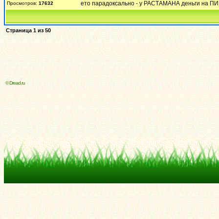
ето парадоксально - у РАСТАМАНА деньги на ПИВ
Просмотров:
17632
Страница
1
из
50
© Dread.ru