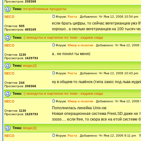
Просмотров:
208368
Тема:
потребляемые продукты
NECO
Форум:
Раста
Добавлено: Чт Янв 12, 2006 10:54 pm
если брать цифры, то сейчас вегетрианцев ужэ 8%
Ответов:
505
хорошо.. а сколько вегетрианцев на 100 тысяч чел
Просмотров:
469169
Тема:
:) анекдоты и картинки по теме - кидаем сюда
NECO
Форум:
Юмор и позитив
Добавлено: Чт Янв 12, 2006
а.. не понял ты меня)
Ответов:
1130
Просмотров:
1629793
Тема:
мода;(((
NECO
Форум:
Раста
Добавлено: Чт Янв 12, 2006 10:43 pm
ну в общем-то львёнок (типа закос под льва иудей
Ответов:
244
Просмотров:
208368
Тема:
:) анекдоты и картинки по теме - кидаем сюда
NECO
Форум:
Юмор и позитив
Добавлено: Чт Янв 12, 2006
Пополнилась линейка Unix-ов:
Ответов:
1130
Hовая операционная система FreeLSD даже не 
Просмотров:
1629793
эээээ..... если free, то скора все на етой системе б
Тема:
мода;(((
NECO
Форум:
Раста
Добавлено: Чт Янв 12, 2006 9:11 pm 