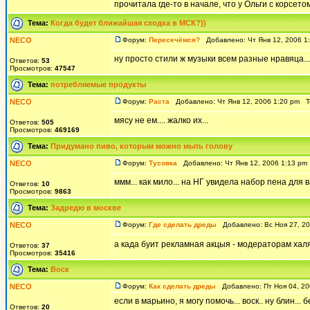
прочитала где-то в начале, что у Ольги с корсетом 
Тема:
Когда будет ближайшая сходка в МСК?))
NECO
Форум:
Пересечёмся?
Добавлено: Чт Янв 12, 2006 1
ну просто стили ж музыки всем разные нравяца...
Ответов:
53
Просмотров:
47547
Тема:
потребляемые продукты
NECO
Форум:
Раста
Добавлено: Чт Янв 12, 2006 1:20 pm 
мясу не ем.... жалко их...
Ответов:
505
Просмотров:
469169
Тема:
Придумано пиво, которым можно мыть голову
NECO
Форум:
Тусовка
Добавлено: Чт Янв 12, 2006 1:13 p
ммм... как мило... на НГ увидела набор пена для 
Ответов:
10
Просмотров:
9863
Тема:
Задредю в москве
NECO
Форум:
Где сделать дреды
Добавлено: Вс Ноя 27, 2
а када буит рекламная акцыя - модераторам хал
Ответов:
37
Просмотров:
35416
Тема:
Воск
NECO
Форум:
Как сделать дреды
Добавлено: Пт Ноя 04, 2
если в марьино, я могу помочь... воск.. ну блин..
Ответов:
20