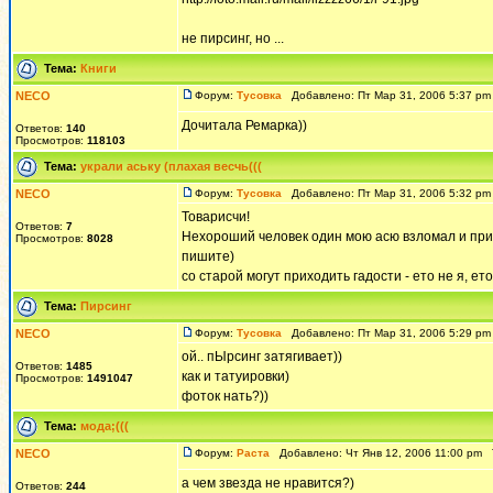
не пирсинг, но ...
Тема:
Книги
NECO
Форум:
Тусовка
Добавлено: Пт Мар 31, 2006 5:37 p
Дочитала Ремарка))
Ответов:
140
Просмотров:
118103
Тема:
украли аську (плахая весчь(((
NECO
Форум:
Тусовка
Добавлено: Пт Мар 31, 2006 5:32 p
Товарисчи!
Ответов:
7
Нехороший человек один мою асю взломал и приш
Просмотров:
8028
пишите)
со старой могут приходить гадости - ето не я, е
Тема:
Пирсинг
NECO
Форум:
Тусовка
Добавлено: Пт Мар 31, 2006 5:29 p
ой.. пЫрсинг затягивает))
Ответов:
1485
как и татуировки)
Просмотров:
1491047
фоток нать?))
Тема:
мода;(((
NECO
Форум:
Раста
Добавлено: Чт Янв 12, 2006 11:00 pm
а чем звезда не нравится?)
Ответов:
244