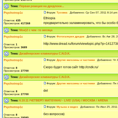
Тема:
Первая реакция на дредлоки...
Psychotrop1c
Форум:
Тусовка
Добавлено: Ср Сен 07, 2011 8:14 p
Ethiopia
Ответов:
435
предварительно заламинировать, что бы особо 
Просмотров:
417268
Тема:
Мои)2 с чем -то месяца
Psychotrop1c
Форум:
Фотогалерея дредов
Добавлено: Вс Авг 28, 
http://www.dread.ru/forum/viewtopic.php?p=14127
Ответов:
1
Просмотров:
3689
Тема:
Дизайнерские клавиатуры С.N.D.K.
Psychotrop1c
Форум:
Другие магазины и частники
Добавлено: Чт А
Скоро будет готов сайт http://cndk.ru/
Ответов:
8
Просмотров:
27700
Тема:
Дизайнерские клавиатуры С.N.D.K.
Psychotrop1c
Форум:
Другие магазины и частники
Добавлено: Пн А
del
Ответов:
8
Просмотров:
27700
Тема:
6.10.11 /ЧЕТВЕРГ/ MATISYAHU - LIVE! (USA) / МОСКВА / ARENA
Psychotrop1c
Форум:
Музыка и видео
Добавлено: Пн Июл 25, 2011
без вопросов)
Ответов:
8
Просмотров:
29585