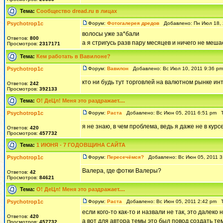
Тема:
Сообщество dread.ru в лицах
Psychotrop1c
Форум:
Фотогалерея дредов
Добавлено: Пн Июл 18, 
волосы уже за*бали
Ответов:
800
а я стригусь разв пару месяцев и ничего не меша
Просмотров:
2317171
Тема:
Кем работать в Вавилоне?
Psychotrop1c
Форум:
Вавилон
Добавлено: Вс Июл 10, 2011 9:36 p
кто ни будь тут торговлей на валютном рынке ин
Ответов:
242
Просмотров:
392133
Тема:
О! ДеЦл! Меня это раздражает....
Psychotrop1c
Форум:
Раста
Добавлено: Вс Июн 05, 2011 6:51 pm 
я не знаю, в чем проблема, ведь я даже не в курс
Ответов:
420
Просмотров:
457732
Тема:
1 ИЮНЯ - 7 ГОДОВЩИНА САЙТА
Psychotrop1c
Форум:
Пересечёмся?
Добавлено: Вс Июн 05, 2011 
Валера, где фотки Валеры?
Ответов:
42
Просмотров:
84621
Тема:
О! ДеЦл! Меня это раздражает....
Psychotrop1c
Форум:
Раста
Добавлено: Вс Июн 05, 2011 2:42 pm 
если кого-то как-то и назвали не так, это далеко 
Ответов:
420
а вот для автора темы это был повод создать тем
Просмотров:
457732