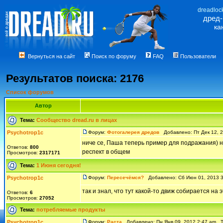
dreadloc
дред
ка
Вернуться на сайт
Поиск по форуму
FAQ
Пользователи
Результатов поиска: 2176
Список форумов
Автор
Тема:
Сообщество dread.ru в лицах
Psychotrop1c
Форум:
Фотогалерея дредов
Добавлено: Пт Дек 12, 
ниче се, Паша теперь пример для подражания) н
Ответов:
800
респект в общем
Просмотров:
2317171
Тема:
1 Июня сегодня!
Psychotrop1c
Форум:
Пересечёмся?
Добавлено: Сб Июн 01, 2013 
так и знал, что тут какой-то движ собирается на 
Ответов:
6
Просмотров:
27052
Тема:
потребляемые продукты
Psychotrop1c
Форум:
Раста
Добавлено: Пн Янв 09, 2012 2:47 am 