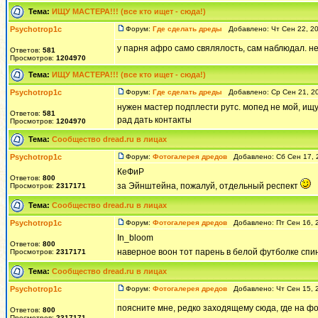
Тема:
ИЩУ МАСТЕРА!!! (все кто ищет - сюда!)
Psychotrop1c
Форум:
Где сделать дреды
Добавлено: Чт Сен 22, 2
у парня афро само свялялость, сам наблюдал. не
Ответов:
581
Просмотров:
1204970
Тема:
ИЩУ МАСТЕРА!!! (все кто ищет - сюда!)
Psychotrop1c
Форум:
Где сделать дреды
Добавлено: Ср Сен 21, 2
нужен мастер подплести рутс. мопед не мой, ищу 
Ответов:
581
рад дать контакты
Просмотров:
1204970
Тема:
Сообщество dread.ru в лицах
Psychotrop1c
Форум:
Фотогалерея дредов
Добавлено: Сб Сен 17, 
КеФиР
Ответов:
800
за Эйнштейна, пожалуй, отдельный респект
Просмотров:
2317171
Тема:
Сообщество dread.ru в лицах
Psychotrop1c
Форум:
Фотогалерея дредов
Добавлено: Пт Сен 16, 
In_bloom
Ответов:
800
наверное воон тот парень в белой футболке спи
Просмотров:
2317171
Тема:
Сообщество dread.ru в лицах
Psychotrop1c
Форум:
Фотогалерея дредов
Добавлено: Чт Сен 15, 
поясните мне, редко заходящему сюда, где на фо
Ответов:
800
Просмотров:
2317171