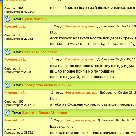
гораздо больше белка из бобовых усваивается и 
Ответов:
505
Просмотров:
469167
Тема:
Нужна помощь!
Psychotrop1c
Форум:
Как сделать дреды
Добавлено: Пн Янв 09, 2
Ucka
Ответов:
3
если кому-то нравится носить или делать хрень,
Просмотров:
23742
по теме не могу сказать, не в курсе, так что не
Тема:
Если не много волос..
Psychotrop1c
Форум:
Как сделать дреды
Добавлено: Пт Дек 30, 20
помню я тоже переживал по этому поводу и думал
Ответов:
8
вышло вполне прилично по толщине
Просмотров:
28651
просто не думай, что сложенная пря ...
Тема:
Сообщество dread.ru в лицах
Psychotrop1c
Форум:
Фотогалерея дредов
Добавлено: Ср Дек 28, 
LuLu)
Ответов:
800
я тебя на Сухаревской как то раз видел месяц ил
Просмотров:
2317171
Тема:
Заплести Дреды (Эстония)
Psychotrop1c
Форум:
Где сделать дреды
Добавлено: Вс Окт 16, 20
EasySkanking
Ответов:
7
подожди немного, они долго отвечают) сорри, м
Просмотров:
33552