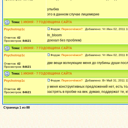
улыбка
это в данном случае лицемерие
Тема:
1 ИЮНЯ - 7 ГОДОВЩИНА САЙТА
Psychotrop1c
Форум:
Пересечёмся?
Добавлено: Чт Июн 02, 2011 
In_bloom
Ответов:
42
доехал без проблем)
Просмотров:
84621
Тема:
1 ИЮНЯ - 7 ГОДОВЩИНА САЙТА
Psychotrop1c
Форум:
Пересечёмся?
Добавлено: Чт Июн 02, 2011 
две вещи волнующие меня до глубины души посл
Ответов:
42
Просмотров:
84621
Тема:
1 ИЮНЯ - 7 ГОДОВЩИНА САЙТА
Psychotrop1c
Форум:
Пересечёмся?
Добавлено: Вт Май 31, 2011 
у меня конструктивных предложений нет, есть то
Ответов:
42
застрять в пробке на век. думаю, поддержат те, к
Просмотров:
84621
Страница
1
из
88