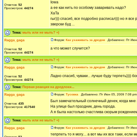
Iowa
Ответов:
52
а ее как нить по особому заваривать надо?
Просмотров:
44274
XaTa
гыг))) спасиб, все подробно расписал))) но я все
зверски буд ...
Тема:
мыть или не мыть? =)
Ragga_gaga
Форум:
Как ухаживать за дредом
Добавлено: Пт Июн 
а что может случится?
Ответов:
52
Просмотров:
44274
Тема:
мыть или не мыть? =)
Ragga_gaga
Форум:
Как ухаживать за дредом
Добавлено: Пт Июн 
Ладно спасиб, чуваки... лучше буду терпеть)))) бо
Ответов:
52
Просмотров:
44274
Тема:
Первая реакция на дредлоки...
Ragga_gaga
Форум:
Тусовка
Добавлено: Пт Июн 05, 2009 7:08 p
Был замечательный солнечный денек, когда мне
Ответов:
435
На улице был праздник, день города.
Просмотров:
417540
А я была настолько счастлива скорым рождением 
Тема:
мыть или не мыть? =)
Ragga_gaga
Форум:
Как ухаживать за дредом
Добавлено: Пт Июн 
тепрпеть то я могу.... а вот мы их все таки, если
Ответов:
52