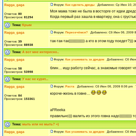
Ragga_gaga
Форум:
Как сделать дреды
Добавлено: Ср Июн 10, 2
Моя мама тоже не была в восторге от идеи дред
Ответов:
80
Когда первый раз зашла в квартиру, она с грустью
Просмотров:
81294
Тема:
Крым
Ragga_gaga
Форум:
Пересечёмся?
Добавлено: Сб Июн 06, 2009 
так-так-так))))))))))))) а кто в этом году поедет?))
Ответов:
39
Просмотров:
88938
Тема:
А вот мне интересно..
Ragga_gaga
Форум:
Как ухаживать за дредом
Добавлено: Сб Июн 
блин.... ищу работу сейчас, а знакомые говорят ч
Ответов:
58
Просмотров:
53998
Тема:
У нас не курят...
Ragga_gaga
Форум:
Раста
Добавлено: Сб Июн 06, 2009 8:06 pm 
короче-жизнь в говне....
Ответов:
84
Просмотров:
153361
aFReeka
правильно))) валить из этого говна надо))))))))))
Тема:
мыть или не мыть? =)
Ragga_gaga
Форум:
Как ухаживать за дредом
Добавлено: Сб Июн 