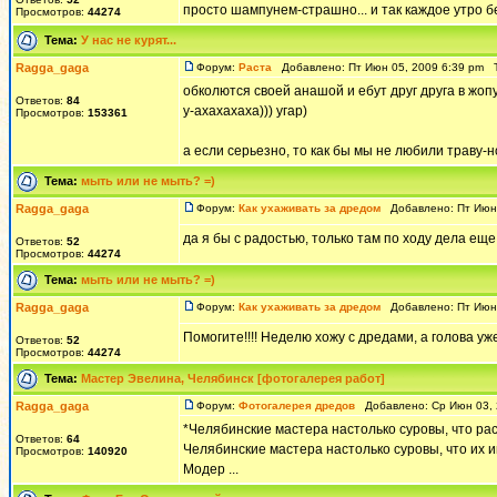
просто шампунем-страшно... и так каждое утро бе
Просмотров:
44274
Тема:
У нас не курят...
Ragga_gaga
Форум:
Раста
Добавлено: Пт Июн 05, 2009 6:39 pm 
обколются своей анашой и ебут друг друга в жопу
Ответов:
84
у-ахахахаха))) угар)
Просмотров:
153361
а если серьезно, то как бы мы не любили траву-но
Тема:
мыть или не мыть? =)
Ragga_gaga
Форум:
Как ухаживать за дредом
Добавлено: Пт Июн 
да я бы с радостью, только там по ходу дела еще
Ответов:
52
Просмотров:
44274
Тема:
мыть или не мыть? =)
Ragga_gaga
Форум:
Как ухаживать за дредом
Добавлено: Пт Июн 
Помогите!!!! Неделю хожу с дредами, а голова уж
Ответов:
52
Просмотров:
44274
Тема:
Мастер Эвелина, Челябинск [фотогалерея работ]
Ragga_gaga
Форум:
Фотогалерея дредов
Добавлено: Ср Июн 03, 
*Челябинские мастера настолько суровы, что расп
Ответов:
64
Челябинские мастера настолько суровы, что и
Просмотров:
140920
Модер ...