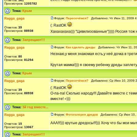
Ответов:
581
Просмотров:
1205782
Тема:
Крым
Ragga_gaga
Форум:
Пересечёмся?
Добавлено: Чт Июн 11, 2009 
(: RastOK
Ответов:
39
Просмотров:
88938
Хахахахаха))) "Цивилизованные"))))) Россия тож 
Тема:
Запрещают!!!
Ragga_gaga
Форум:
Как сделать дреды
Добавлено: Чт Июн 11, 2
Незнаю,у меня знакомая есть,у неё дочка в трет
Ответов:
80
Просмотров:
81294
Крутая мамка!))) я своему ребенку дреды заплету 
Тема:
Крым
Ragga_gaga
Форум:
Пересечёмся?
Добавлено: Ср Июн 10, 2009 
(: RastOK
Ответов:
39
О-па-па! Сколько народу!!! Давайте вместе с тем
Просмотров:
88938
вместе! =)))
Тема:
3й год вместе...
Ragga_gaga
Форум:
Фотогалерея дредов
Добавлено: Ср Июн 10, 
ААА!!!))) крутые дредосы!!!))) Хочу что бы мои ма
Ответов:
15
Просмотров:
13067
Тема:
Запрещают!!!