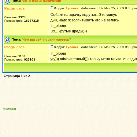
Тема:
Фото Без Ограничений
Ragga_gaga
Форум:
Тусовка
Добавлено: Пн Май 25, 2009 9:36 p
Собаки на жрачку ведутся...Это минус
Ответов:
3374
дык, надо ж воспитывать что не велись.
Просмотров:
16777215
In_bloom
Эх... крутые дреды)))
Тема:
Чем вы сейчяс занимаетесь?
Ragga_gaga
Форум:
Тусовка
Добавлено: Пн Май 25, 2009 9:33 p
In_bloom
Ответов:
1106
угу))) аФФФигенный))) терь у меня мечта, съезди
Просмотров:
925803
Страница
1
из
2
© Dread.ru