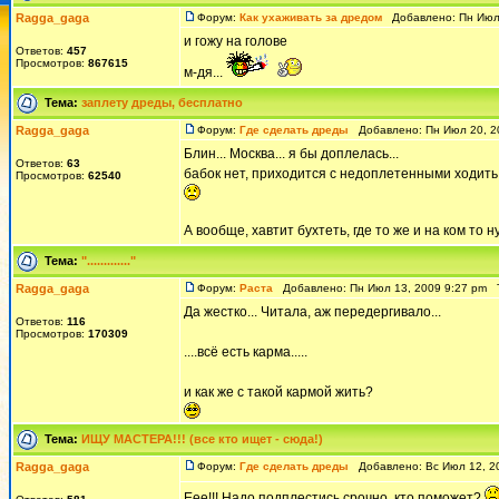
Ragga_gaga
Форум:
Как ухаживать за дредом
Добавлено: Пн Июл 
и гожу на голове
Ответов:
457
Просмотров:
867615
м-дя...
Тема:
заплету дреды, бесплатно
Ragga_gaga
Форум:
Где сделать дреды
Добавлено: Пн Июл 20, 2
Блин... Москва... я бы доплелась...
Ответов:
63
бабок нет, приходится с недоплетенными ходить.
Просмотров:
62540
А вообще, хавтит бухтеть, где то же и на ком то 
Тема:
"............."
Ragga_gaga
Форум:
Раста
Добавлено: Пн Июл 13, 2009 9:27 pm 
Да жестко... Читала, аж передергивало...
Ответов:
116
Просмотров:
170309
....всё есть карма.....
и как же с такой кармой жить?
Тема:
ИЩУ МАСТЕРА!!! (все кто ищет - сюда!)
Ragga_gaga
Форум:
Где сделать дреды
Добавлено: Вс Июл 12, 2
Еее!!! Надо подплестись срочно, кто поможет?