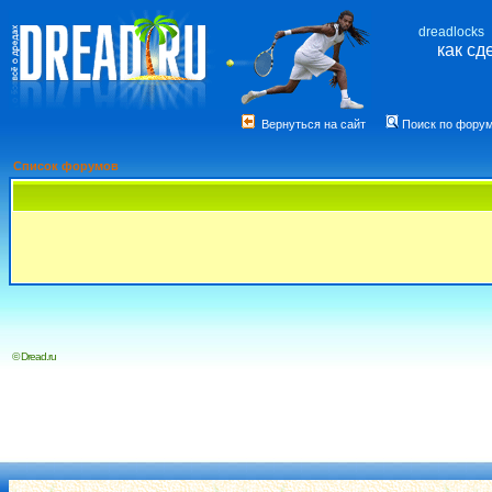
dreadlocks
как сд
Вернуться на сайт
Поиск по фору
Список форумов
© Dread.ru