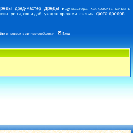
дреды
дреды
дред-мастер
ищу мастера
как красить
как мыть
фото дредов
регги, ска и даб
уход за дредами
шопы
фильмы
йти и проверить личные сообщения
Вход