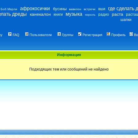
афрокосички
где сделать 
бусины
вши
Боб Марли
вавилон
встречи
елать дреды
музыка
канекалон
раста
книги
радио
раста
перхоть
шапки
му
FAQ
Пользователи
Группы
Регистрация
Профиль
Во
Информация
Подходящих тем или сообщений не найдено