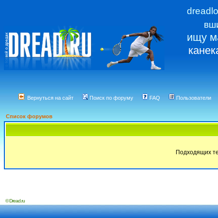
dreadl
вш
ищу м
канек
Вернуться на сайт
Поиск по форуму
FAQ
Пользователи
Список форумов
Подходящих те
© Dread.ru