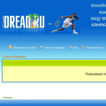
dreadl
вш
ищу м
канек
Вернуться на сайт
Поиск по форуму
FAQ
Пользователи
Список форумов
Подходящих те
© Dread.ru