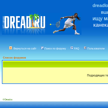
dreadl
вш
ищу м
канек
Вернуться на сайт
Поиск по форуму
FAQ
Пользователи
Список форумов
Подходящих те
© Dread.ru