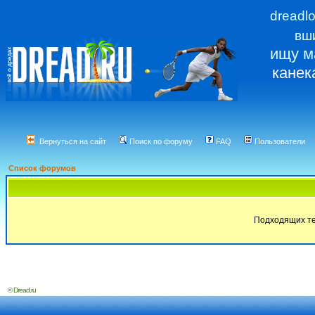
dreadl
вш
ищу м
канек
Вернуться на сайт
Поиск по форуму
FAQ
Пользователи
Список форумов
Подходящих те
© Dread.ru