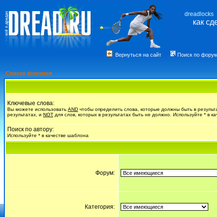
dreadlocks
как сд
Вернуться на сайт
Поиск по фору
Список форумов
Ключевые слова:
Вы можете использовать
AND
чтобы определить слова, которые должны быть в результ
результатах, и
NOT
для слов, которых в результатах быть не должно. Используйте * в к
Поиск по автору:
Используйте * в качестве шаблона
Форум:
Категория: