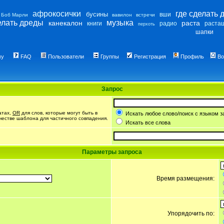
афрокосички
где сделать 
бусины
вши
Боб Марли
вавилон
встречи
елать дреды
музыка
канекалон
раста
книги
радио
раста
перхоть
шапки
му
FAQ
Пользователи
Группы
Регистрация
Профиль
Во
Запрос
атах,
OR
для слов, которые могут быть в
Искать любое слово/поиск с языком з
ачестве шаблона для частичного совпадения.
Искать все слова
Параметры запроса
Время размещения:
Упорядочить по: