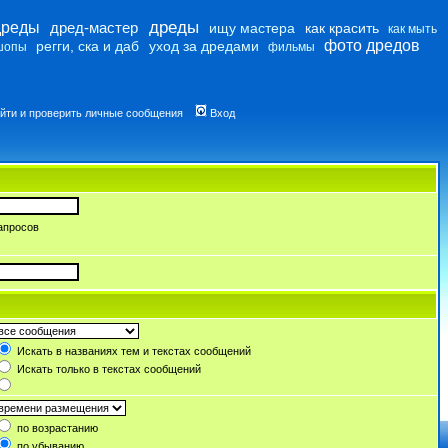
дреды
дреды
дред-мастер
ищу мастера
как красить
как мыть
фото дредов
регги, ска и даб
уход за дредами
шопы
фильмы
йти и проверить личные сообщения
Вход
апросов
Искать в названиях тем и текстах сообщений
Искать только в текстах сообщений
по возрастанию
по убыванию