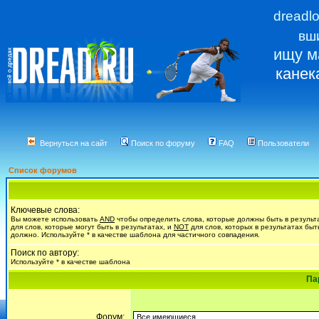
dreadl
вш
ищу м
канек
Вернуться на сайт
Поиск по форуму
FAQ
Пользователи
Список форумов
Ключевые слова:
Вы можете использовать
AND
чтобы определить слова, которые должны быть в результ
для слов, которые могут быть в результатах, и
NOT
для слов, которых в результатах быт
должно. Используйте * в качестве шаблона для частичного совпадения.
Поиск по автору:
Используйте * в качестве шаблона
Па
Форум: