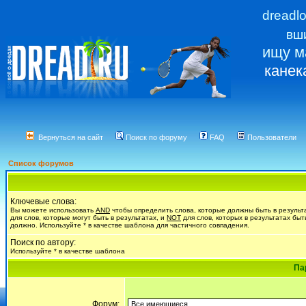
dreadl
вш
ищу м
канек
Вернуться на сайт
Поиск по форуму
FAQ
Пользователи
Список форумов
Ключевые слова:
Вы можете использовать
AND
чтобы определить слова, которые должны быть в результ
для слов, которые могут быть в результатах, и
NOT
для слов, которых в результатах быт
должно. Используйте * в качестве шаблона для частичного совпадения.
Поиск по автору:
Используйте * в качестве шаблона
Па
Форум: