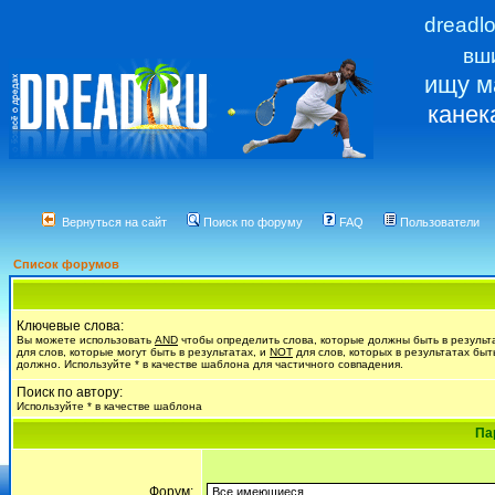
dreadl
вш
ищу м
канек
Вернуться на сайт
Поиск по форуму
FAQ
Пользователи
Список форумов
Ключевые слова:
Вы можете использовать
AND
чтобы определить слова, которые должны быть в результ
для слов, которые могут быть в результатах, и
NOT
для слов, которых в результатах быт
должно. Используйте * в качестве шаблона для частичного совпадения.
Поиск по автору:
Используйте * в качестве шаблона
Па
Форум: