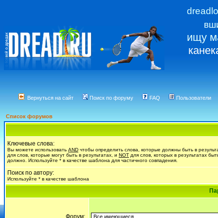
dreadl
вш
ищу м
канек
Вернуться на сайт
Поиск по форуму
FAQ
Пользователи
Список форумов
Ключевые слова:
Вы можете использовать
AND
чтобы определить слова, которые должны быть в результ
для слов, которые могут быть в результатах, и
NOT
для слов, которых в результатах быт
должно. Используйте * в качестве шаблона для частичного совпадения.
Поиск по автору:
Используйте * в качестве шаблона
Па
Форум: