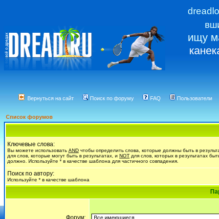
dreadl
вш
ищу м
канек
Вернуться на сайт
Поиск по форуму
FAQ
Пользователи
Список форумов
Ключевые слова:
Вы можете использовать
AND
чтобы определить слова, которые должны быть в результ
для слов, которые могут быть в результатах, и
NOT
для слов, которых в результатах быт
должно. Используйте * в качестве шаблона для частичного совпадения.
Поиск по автору:
Используйте * в качестве шаблона
Па
Форум: