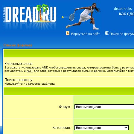
dreadlocks
как сд
Вернуться на сайт
Поиск по фору
Список форумов
Ключевые слова:
Вы можете использовать
AND
чтобы определить слова, которые должны быть в результ
результатах, и
NOT
для слов, которых в результатах быть не должно. Используйте * в к
Поиск по автору:
Используйте * в качестве шаблона
Форум:
Категория: