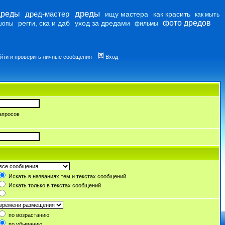
дреды
дреды
дред-мастер
ищу мастера
как красить
как мыть
фото дредов
регги, ска и даб
уход за дредами
шопы
фильмы
йти и проверить личные сообщения
Вход
апросов
Искать в названиях тем и текстах сообщений
Искать только в текстах сообщений
по возрастанию
по убыванию