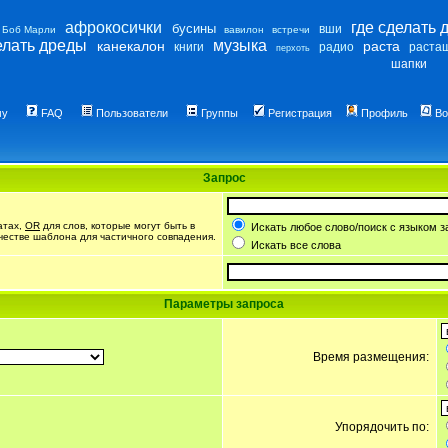
афрокосички
где сделать 
бусины
вши
Боб Марли
вавилон
встречи
елать дреды
музыка
канекалон
раста
книги
радио
раста
перхоть
шапки
му
FAQ
Пользователи
Группы
Регистрация
Профиль
Во
Запрос
атах,
OR
для слов, которые могут быть в
Искать любое слово/поиск с языком з
ачестве шаблона для частичного совпадения.
Искать все слова
Параметры запроса
Время размещения:
Упорядочить по: