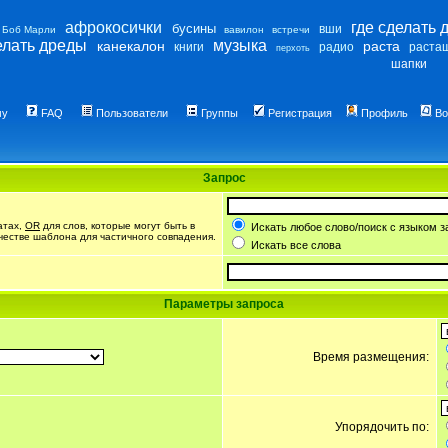
афрокосички
где сделать 
бусины
вши
Боб Марли
вавилон
встречи
елать дреды
музыка
канекалон
раста
книги
радио
раста
перхоть
шапки
му
FAQ
Пользователи
Группы
Регистрация
Профиль
Во
Запрос
атах,
OR
для слов, которые могут быть в
Искать любое слово/поиск с языком з
ачестве шаблона для частичного совпадения.
Искать все слова
Параметры запроса
Время размещения:
Упорядочить по: