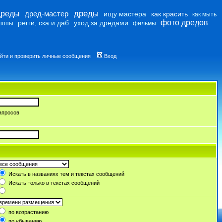
дреды
дреды
дред-мастер
ищу мастера
как красить
как мыть
фото дредов
регги, ска и даб
уход за дредами
шопы
фильмы
йти и проверить личные сообщения
Вход
апросов
Искать в названиях тем и текстах сообщений
Искать только в текстах сообщений
по возрастанию
по убыванию