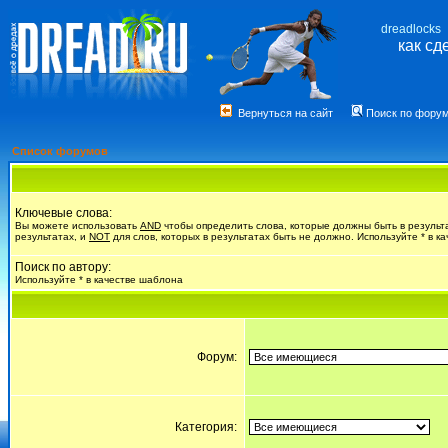
dreadlocks
как сд
Вернуться на сайт
Поиск по фору
Список форумов
Ключевые слова:
Вы можете использовать
AND
чтобы определить слова, которые должны быть в результ
результатах, и
NOT
для слов, которых в результатах быть не должно. Используйте * в к
Поиск по автору:
Используйте * в качестве шаблона
Форум:
Категория: