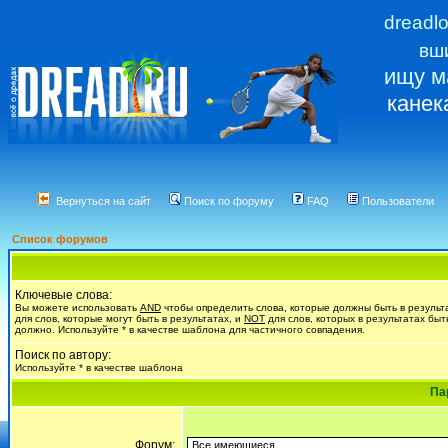
dreadl
вш
ищу м
канек
Вернуться на сайт
Поиск по форуму
FAQ
Пользователи
Список форумов
Ключевые слова:
Вы можете использовать
AND
чтобы определить слова, которые должны быть в результ
для слов, которые могут быть в результатах, и
NOT
для слов, которых в результатах быт
должно. Используйте * в качестве шаблона для частичного совпадения.
Поиск по автору:
Используйте * в качестве шаблона
Па
Форум: