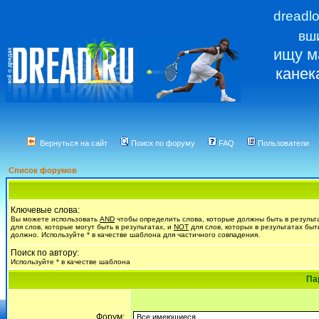
dreadl
вш
ищу м
канек
Вернуться на сайт
Поиск по форуму
FAQ
Пользователи
Список форумов
Ключевые слова:
Вы можете использовать
AND
чтобы определить слова, которые должны быть в результ
для слов, которые могут быть в результатах, и
NOT
для слов, которых в результатах быт
должно. Используйте * в качестве шаблона для частичного совпадения.
Поиск по автору:
Используйте * в качестве шаблона
Па
Форум: