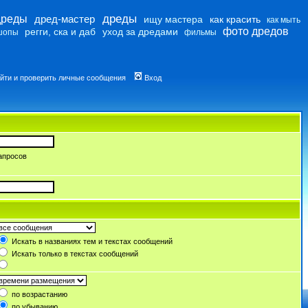
дреды
дреды
дред-мастер
ищу мастера
как красить
как мыть
фото дредов
регги, ска и даб
уход за дредами
шопы
фильмы
йти и проверить личные сообщения
Вход
апросов
Искать в названиях тем и текстах сообщений
Искать только в текстах сообщений
по возрастанию
по убыванию