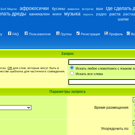
афрокосички
где сделать 
бусины
вши
Боб Марли
вавилон
встречи
елать дреды
музыка
канекалон
раста
книги
радио
раста
перхоть
шапки
му
FAQ
Пользователи
Группы
Регистрация
Профиль
Во
Запрос
атах,
OR
для слов, которые могут быть в
Искать любое слово/поиск с языком з
ачестве шаблона для частичного совпадения.
Искать все слова
Параметры запроса
Время размещения:
Упорядочить по: