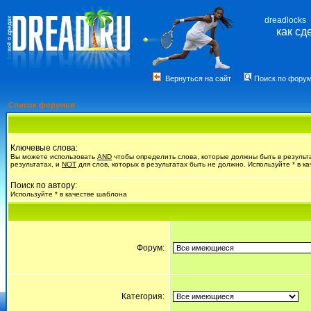
dreadlocks
как сд
Вернуться на сайт
Поиск по фору
Список форумов
Ключевые слова:
Вы можете использовать
AND
чтобы определить слова, которые должны быть в результ
результатах, и
NOT
для слов, которых в результатах быть не должно. Используйте * в к
Поиск по автору:
Используйте * в качестве шаблона
Форум:
Категория: