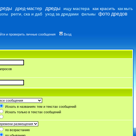
дреды
дреды
дред-мастер
ищу мастера
как красить
как мыть
фото дредов
регги, ска и даб
уход за дредами
шопы
фильмы
йти и проверить личные сообщения
Вход
апросов
Искать в названиях тем и текстах сообщений
Искать только в текстах сообщений
по возрастанию
по убыванию