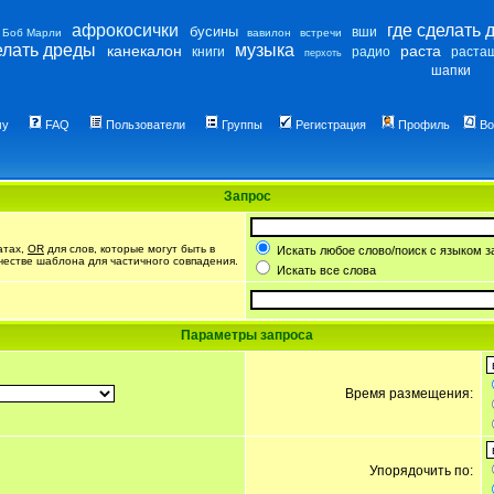
афрокосички
где сделать 
бусины
вши
Боб Марли
вавилон
встречи
елать дреды
музыка
канекалон
раста
книги
радио
раста
перхоть
шапки
му
FAQ
Пользователи
Группы
Регистрация
Профиль
Во
Запрос
атах,
OR
для слов, которые могут быть в
Искать любое слово/поиск с языком з
ачестве шаблона для частичного совпадения.
Искать все слова
Параметры запроса
Время размещения:
Упорядочить по: