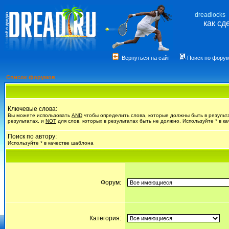
dreadlocks
как сд
Вернуться на сайт
Поиск по фору
Список форумов
Ключевые слова:
Вы можете использовать
AND
чтобы определить слова, которые должны быть в результ
результатах, и
NOT
для слов, которых в результатах быть не должно. Используйте * в к
Поиск по автору:
Используйте * в качестве шаблона
Форум:
Категория: