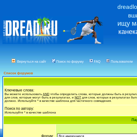
dreadl
вш
ищу м
канек
Вернуться на сайт
Поиск по форуму
FAQ
Пользователи
Список форумов
Ключевые слова:
Вы можете использовать
AND
чтобы определить слова, которые должны быть в результ
для слов, которые могут быть в результатах, и
NOT
для слов, которых в результатах быт
должно. Используйте * в качестве шаблона для частичного совпадения.
Поиск по автору:
Используйте * в качестве шаблона
Па
Форум: